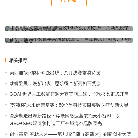
44
赞
手机用以太网京东Q1净营收1462亿元 刘强东：为新冠疫情期间高效
运营倍感自豪
上一篇
手机字体大小设置丰巢调整快递柜：需征得用户同意、18小时后才收
费
下一篇
相关推荐
第四届“苏颂杯”60强出炉，八月决赛蓄势待发
载誉登展，焕新出发 | 思乐得全新亮相百货会
GOAI 世界人工智能开源大赛官网上线，全球报名正式开启
“苏颂杯”未来健康复赛：50个硬科技项目突破医疗创新边界
肇庆制造出海新路径：添廣网络运营依托天小智AI，以
GEO+SEO双引擎打造工厂全域海外品牌曝光
创业高新·澄就未来——第九届江阴（高新区）创新创业大赛