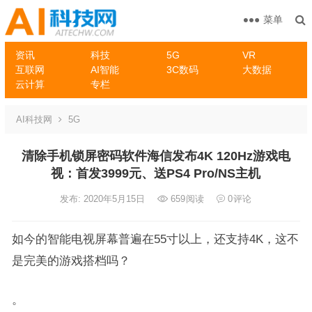
菜单
资讯
科技
5G
VR
互联网
AI智能
3C数码
大数据
云计算
专栏
AI科技网
5G
清除手机锁屏密码软件海信发布4K 120Hz游戏电
视：首发3999元、送PS4 Pro/NS主机
发布: 2020年5月15日
659
阅读
0
评论
如今的智能电视屏幕普遍在55寸以上，还支持4K，这不
是完美的游戏搭档吗？
。