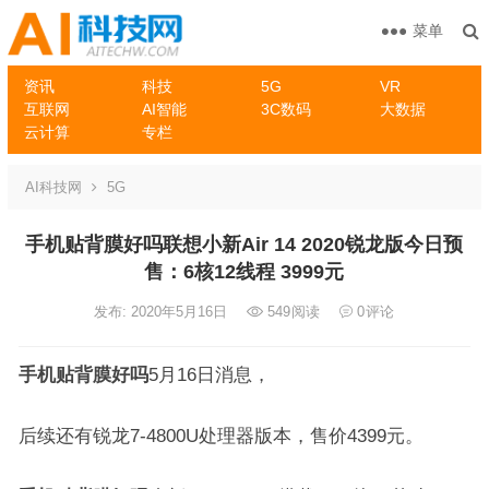
菜单
资讯
科技
5G
VR
互联网
AI智能
3C数码
大数据
云计算
专栏
AI科技网
5G
手机贴背膜好吗联想小新Air 14 2020锐龙版今日预
售：6核12线程 3999元
发布: 2020年5月16日
549
阅读
0
评论
手机贴背膜好吗
5月16日消息，
后续还有锐龙7-4800U处理器版本，售价4399元。