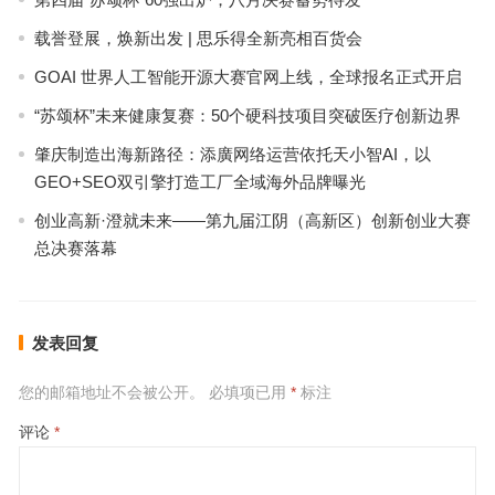
载誉登展，焕新出发 | 思乐得全新亮相百货会
GOAI 世界人工智能开源大赛官网上线，全球报名正式开启
“苏颂杯”未来健康复赛：50个硬科技项目突破医疗创新边界
肇庆制造出海新路径：添廣网络运营依托天小智AI，以
GEO+SEO双引擎打造工厂全域海外品牌曝光
创业高新·澄就未来——第九届江阴（高新区）创新创业大赛
总决赛落幕
发表回复
您的邮箱地址不会被公开。
必填项已用
*
标注
评论
*