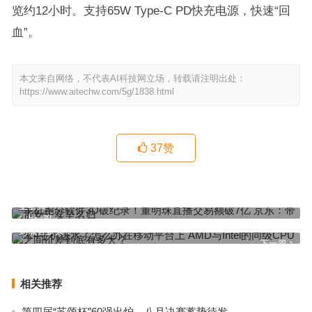
览约12小时。支持65W Type-C PD快充电源，快速“回
血”。
本文来自网络，不代表AI科技网立场，转载请注明出处：
https://www.aitechw.com/5g/1838.html
37
赞
手机跑分软件3D破纪录！董明珠直播交易额破7亿 京东：带货女王实
至名归
上一篇
米4手机进水了怎么办在移动平台上 AMD与Intel的同级CPU之间价差
到底有多大？
下一篇
相关推荐
第四届“苏颂杯”60强出炉，八月决赛蓄势待发