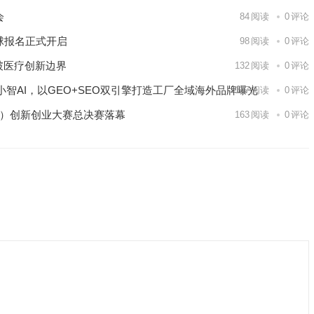
会
84
阅读
0
评论
球报名正式开启
98
阅读
0
评论
破医疗创新边界
132
阅读
0
评论
智AI，以GEO+SEO双引擎打造工厂全域海外品牌曝光
147
阅读
0
评论
区）创新创业大赛总决赛落幕
163
阅读
0
评论