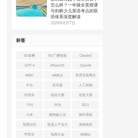
怎么样？一年级全英授课
与剑桥少儿英语考点的双
语体系深度解读
2026年8月7日
标签
5G套餐
5G广播电视
Claude2
GPT-4
iPhone15
OpenAI
WAIC
wifi热点
世界互联网大
会
中台
亚马逊
人工智能
刘强东
创业大赛
创意大赛
千问
华为
双11
小米
搜狗输入法
操作系统
智慧社区
机器人产业大
游戏电竞
会
甲骨文
电商大会
纳德拉