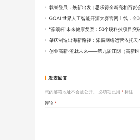
载誉登展，焕新出发 | 思乐得全新亮相百货
GOAI 世界人工智能开源大赛官网上线，全
“苏颂杯”未来健康复赛：50个硬科技项目突
肇庆制造出海新路径：添廣网络运营依托天小
创业高新·澄就未来——第九届江阴（高新
发表回复
您的邮箱地址不会被公开。
必填项已用
*
标注
评论
*