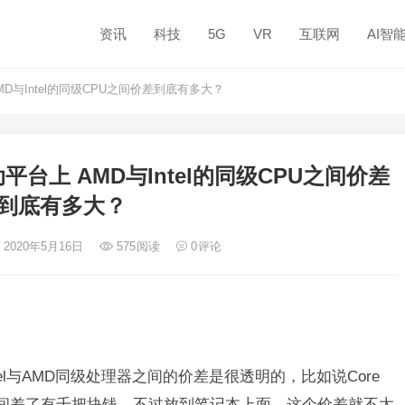
资讯
科技
5G
VR
互联网
AI智
D与Intel的同级CPU之间价差到底有多大？
台上 AMD与Intel的同级CPU之间价差
到底有多大？
 2020年5月16日
575
阅读
0
评论
tel与AMD同级处理器之间的价差是很透明的，比如说Core
3700X之间差了有千把块钱。不过放到笔记本上面，这个价差就不太