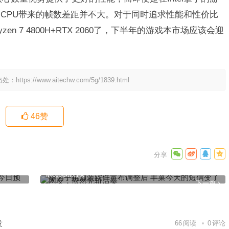
CPU带来的帧数差距并不大。对于同时追求性能和性价比
 7 4800H+RTX 2060了，下半年的游戏本市场应该会迎
出处：
https://www.aitechw.com/5g/1839.html
46
赞
售：6核
华为手机预装软件宣布调整后 丰巢今天的短信变了 网友：
依然先斩后奏
下一篇
发
66
阅读
0
评论