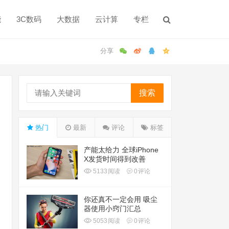
能
3C数码
大数据
云计算
专栏
搜索
热门
最新
评论
标签
产能太给力 全球iPhone
X发货时间得到改善
5133
阅读
0
评论
你还真不一定会用 吸尘
器使用小窍门汇总
5053
阅读
0
评论