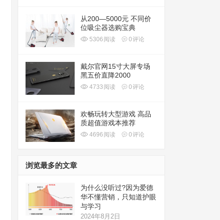
从200—5000元 不同价
位吸尘器选购宝典
5306
阅读
0
评论
戴尔官网15寸大屏专场
黑五价直降2000
4733
阅读
0
评论
欢畅玩转大型游戏 高品
质超值游戏本推荐
4696
阅读
0
评论
浏览最多的文章
为什么没听过?因为爱德
华不懂营销，只知道护眼
与学习
2024年8月2日