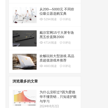
从200—5000元 不同价
位吸尘器选购宝典
5294
阅读
0
评论
戴尔官网15寸大屏专场
黑五价直降2000
4714
阅读
0
评论
欢畅玩转大型游戏 高品
质超值游戏本推荐
4683
阅读
0
评论
浏览最多的文章
为什么没听过?因为爱德
华不懂营销，只知道护眼
与学习
2024年8月2日