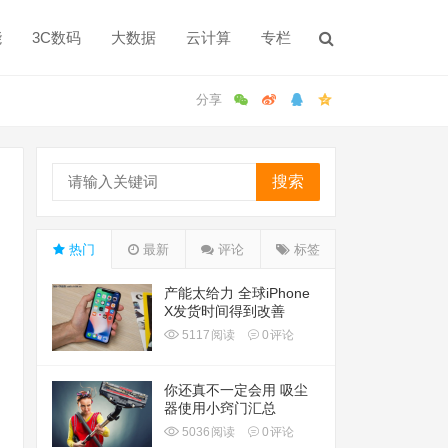
能
3C数码
大数据
云计算
专栏
搜索
热门
最新
评论
标签
产能太给力 全球iPhone
X发货时间得到改善
5117
阅读
0
评论
你还真不一定会用 吸尘
器使用小窍门汇总
5036
阅读
0
评论