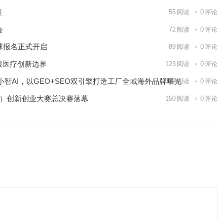
发
55
阅读
0
评论
会
72
阅读
0
评论
球报名正式开启
89
阅读
0
评论
破医疗创新边界
123
阅读
0
评论
智AI，以GEO+SEO双引擎打造工厂全域海外品牌曝光
139
阅读
0
评论
区）创新创业大赛总决赛落幕
150
阅读
0
评论