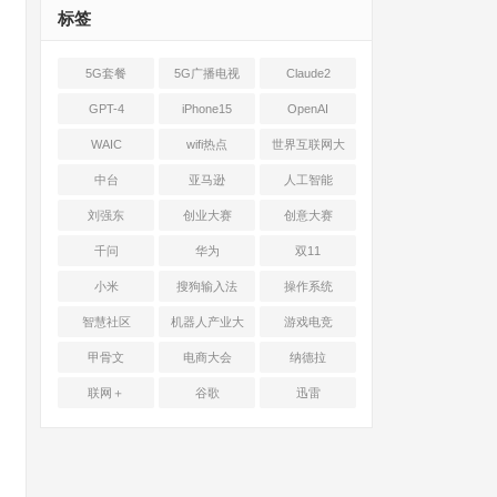
标签
5G套餐
5G广播电视
Claude2
GPT-4
iPhone15
OpenAI
WAIC
wifi热点
世界互联网大
会
中台
亚马逊
人工智能
刘强东
创业大赛
创意大赛
千问
华为
双11
小米
搜狗输入法
操作系统
智慧社区
机器人产业大
游戏电竞
会
甲骨文
电商大会
纳德拉
联网＋
谷歌
迅雷