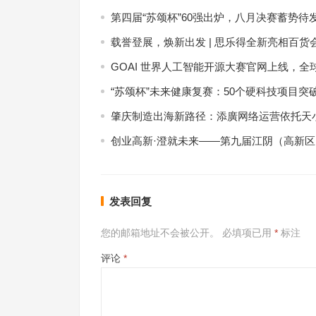
第四届“苏颂杯”60强出炉，八月决赛蓄势待
载誉登展，焕新出发 | 思乐得全新亮相百货
GOAI 世界人工智能开源大赛官网上线，全
“苏颂杯”未来健康复赛：50个硬科技项目突
肇庆制造出海新路径：添廣网络运营依托天小
创业高新·澄就未来——第九届江阴（高新
发表回复
您的邮箱地址不会被公开。
必填项已用
*
标注
评论
*