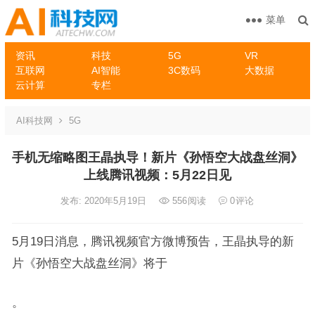
菜单
资讯
科技
5G
VR
互联网
AI智能
3C数码
大数据
云计算
专栏
AI科技网
5G
手机无缩略图王晶执导！新片《孙悟空大战盘丝洞》
上线腾讯视频：5月22日见
发布: 2020年5月19日
556
阅读
0
评论
5月19日消息，腾讯视频官方微博预告，王晶执导的新
片《孙悟空大战盘丝洞》将于
。