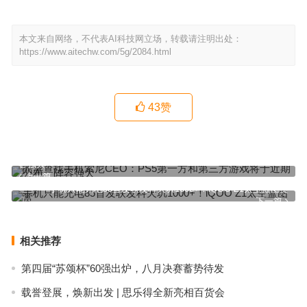
本文来自网络，不代表AI科技网立场，转载请注明出处：
https://www.aitechw.com/5g/2084.html
43
赞
酷派查找手机索尼CEO：PS5第一方和第三方游戏将于近期公布、阵
容强大
上一篇
手机只能充电85首发联发科天玑1000+！iQOO Z1太空蓝图赏
下一篇
相关推荐
第四届“苏颂杯”60强出炉，八月决赛蓄势待发
载誉登展，焕新出发 | 思乐得全新亮相百货会