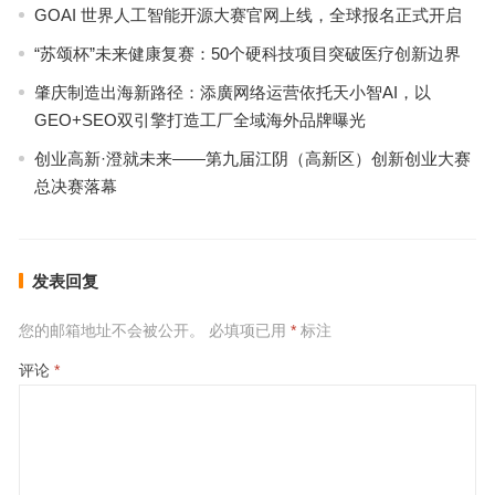
GOAI 世界人工智能开源大赛官网上线，全球报名正式开启
“苏颂杯”未来健康复赛：50个硬科技项目突破医疗创新边界
肇庆制造出海新路径：添廣网络运营依托天小智AI，以
GEO+SEO双引擎打造工厂全域海外品牌曝光
创业高新·澄就未来——第九届江阴（高新区）创新创业大赛
总决赛落幕
发表回复
您的邮箱地址不会被公开。
必填项已用
*
标注
评论
*