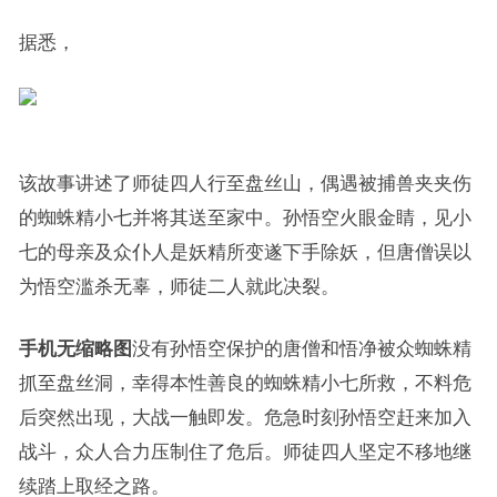
据悉，
该故事讲述了师徒四人行至盘丝山，偶遇被捕兽夹夹伤
的蜘蛛精小七并将其送至家中。孙悟空火眼金睛，见小
七的母亲及众仆人是妖精所变遂下手除妖，但唐僧误以
为悟空滥杀无辜，师徒二人就此决裂。
手机无缩略图
没有孙悟空保护的唐僧和悟净被众蜘蛛精
抓至盘丝洞，幸得本性善良的蜘蛛精小七所救，不料危
后突然出现，大战一触即发。危急时刻孙悟空赶来加入
战斗，众人合力压制住了危后。师徒四人坚定不移地继
续踏上取经之路。