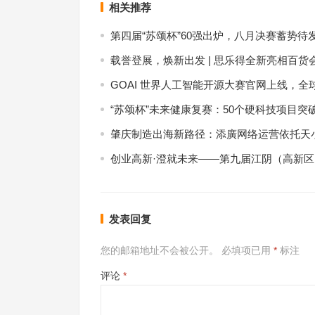
相关推荐
第四届“苏颂杯”60强出炉，八月决赛蓄势待
载誉登展，焕新出发 | 思乐得全新亮相百货
GOAI 世界人工智能开源大赛官网上线，全
“苏颂杯”未来健康复赛：50个硬科技项目突
肇庆制造出海新路径：添廣网络运营依托天小
创业高新·澄就未来——第九届江阴（高新
发表回复
您的邮箱地址不会被公开。
必填项已用
*
标注
评论
*