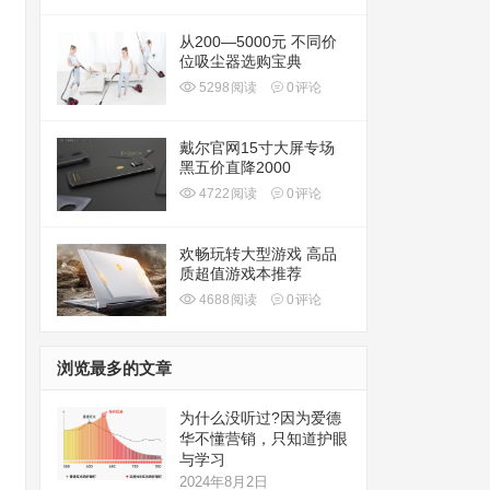
从200—5000元 不同价
位吸尘器选购宝典
5298
阅读
0
评论
戴尔官网15寸大屏专场
黑五价直降2000
4722
阅读
0
评论
欢畅玩转大型游戏 高品
质超值游戏本推荐
4688
阅读
0
评论
浏览最多的文章
为什么没听过?因为爱德
华不懂营销，只知道护眼
与学习
2024年8月2日