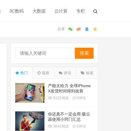
能
3C数码
大数据
云计算
专栏
搜索
热门
最新
评论
标签
产能太给力 全球iPhone
X发货时间得到改善
5122
阅读
0
评论
你还真不一定会用 吸尘
器使用小窍门汇总
5042
阅读
0
评论