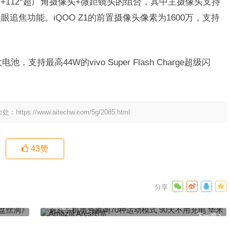
主摄+112°超广角摄像头+微距镜头的组合，其中主摄像头支持
人眼追焦功能。iQOO Z1的前置摄像头像素为1600万，支持
支持最高44W的vivo Super Flash Charge超级闪
出处：
https://www.aitechw.com/5g/2085.html
43
赞
》上线腾
魅族手机串号查询70种运动模式 90天不用充电 华米Amazfit
Ares图赏
下一篇