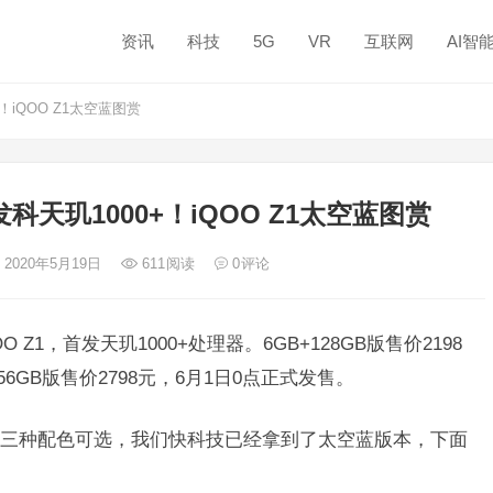
资讯
科技
5G
VR
互联网
AI智
iQOO Z1太空蓝图赏
天玑1000+！iQOO Z1太空蓝图赏
 2020年5月19日
611
阅读
0
评论
O Z1，首发天玑1000+处理器。6GB+128GB版售价2198
+256GB版售价2798元，6月1日0点正式发售。
三种配色可选，我们快科技已经拿到了太空蓝版本，下面