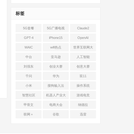
标签
5G套餐
5G广播电视
Claude2
GPT-4
iPhone15
OpenAI
WAIC
wifi热点
世界互联网大
会
中台
亚马逊
人工智能
刘强东
创业大赛
创意大赛
千问
华为
双11
小米
搜狗输入法
操作系统
智慧社区
机器人产业大
游戏电竞
会
甲骨文
电商大会
纳德拉
联网＋
谷歌
迅雷