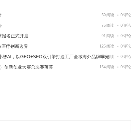
发
59
阅读
0
评论
会
75
阅读
0
评论
球报名正式开启
91
阅读
0
评论
破医疗创新边界
125
阅读
0
评论
智AI，以GEO+SEO双引擎打造工厂全域海外品牌曝光
141
阅读
0
评论
区）创新创业大赛总决赛落幕
154
阅读
0
评论