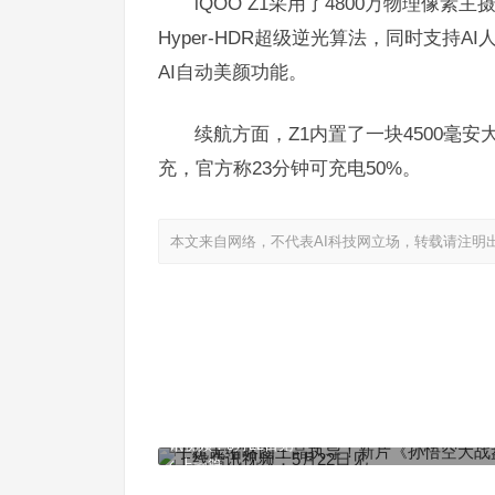
iQOO Z1采用了4800万物理像素
Hyper-HDR超级逆光算法，同时支持AI
AI自动美颜功能。
续航方面，Z1内置了一块4500毫安大电池，
充，官方称23分钟可充电50%。
本文来自网络，不代表AI科技网立场，转载请注明
手机无缩略图王晶执导！新片《孙悟空大战盘丝洞
讯视频：5月22日见
上一篇