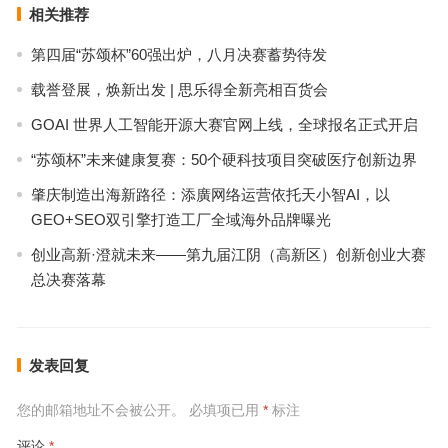
相关推荐
第四届“苏颂杯”60强出炉，八月决赛蓄势待发
载誉登展，焕新出发 | 思乐得全新亮相百货会
GOAI 世界人工智能开源大赛官网上线，全球报名正式开启
“苏颂杯”未来健康复赛：50个硬科技项目突破医疗创新边界
肇庆制造出海新路径：添廣网络运营依托天小智AI，以
GEO+SEO双引擎打造工厂全域海外品牌曝光
创业高新·澄就未来——第九届江阴（高新区）创新创业大赛
总决赛落幕
发表回复
您的邮箱地址不会被公开。
必填项已用
*
标注
评论
*