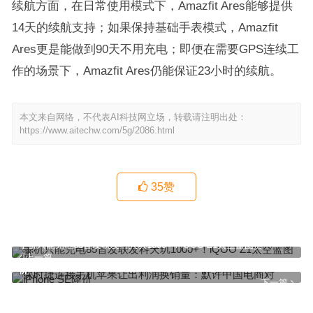
续航方面，在日常使用模式下，Amazfit Ares能够提供
14天的续航支持；如果保持基础手表模式，Amazfit
Ares更是能做到90天不用充电；即便在需要GPS连续工
作的场景下，Amazfit Ares仍能保证23小时的续航。
本文来自网络，不代表AI科技网立场，转载请注明出处：
https://www.aitechw.com/5g/2086.html
35
赞
手机只能充电85首发联发科天玑1000+！iQOO Z1太空蓝图赏
上一篇
保时捷连接手机苹果让出利润换销量：默许中国电商对iPhone SE降
价
下一篇