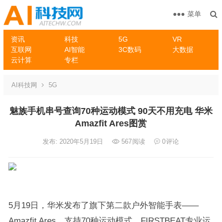
菜单
资讯
科技
5G
VR
互联网
AI智能
3C数码
大数据
云计算
专栏
AI科技网
5G
魅族手机串号查询70种运动模式 90天不用充电 华米
Amazfit Ares图赏
发布: 2020年5月19日
567
阅读
0
评论
5月19日，华米发布了旗下第二款户外智能手表——
Amazfit Ares，支持70种运动模式、FIRSTBEAT专业运