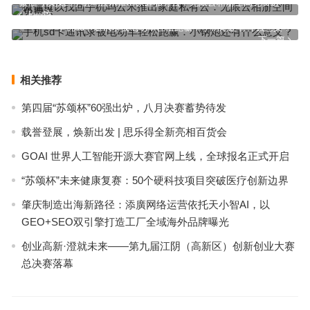
微信可以找回手机吗云米推出家庭私有云：无限云相册空间免费送
上一篇
手机sd卡通讯录被电动车轻松跑赢：小钢炮还有什么意义？
下一篇
相关推荐
第四届“苏颂杯”60强出炉，八月决赛蓄势待发
载誉登展，焕新出发 | 思乐得全新亮相百货会
GOAI 世界人工智能开源大赛官网上线，全球报名正式开启
“苏颂杯”未来健康复赛：50个硬科技项目突破医疗创新边界
肇庆制造出海新路径：添廣网络运营依托天小智AI，以
GEO+SEO双引擎打造工厂全域海外品牌曝光
创业高新·澄就未来——第九届江阴（高新区）创新创业大赛
总决赛落幕