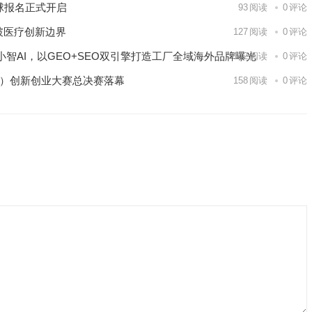
球报名正式开启
93
阅读
0
评论
破医疗创新边界
127
阅读
0
评论
智AI，以GEO+SEO双引擎打造工厂全域海外品牌曝光
142
阅读
0
评论
区）创新创业大赛总决赛落幕
158
阅读
0
评论