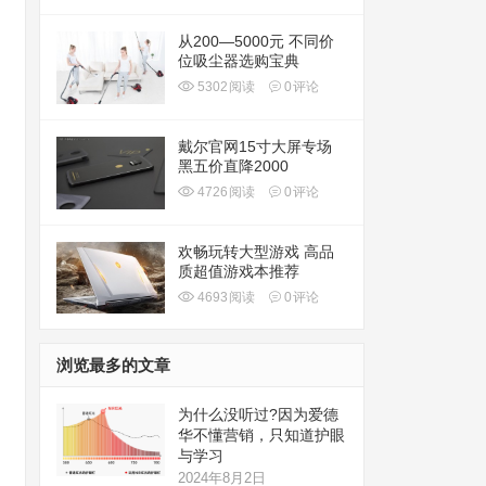
从200—5000元 不同价
位吸尘器选购宝典
5302
阅读
0
评论
戴尔官网15寸大屏专场
黑五价直降2000
4726
阅读
0
评论
欢畅玩转大型游戏 高品
质超值游戏本推荐
4693
阅读
0
评论
浏览最多的文章
为什么没听过?因为爱德
华不懂营销，只知道护眼
与学习
2024年8月2日