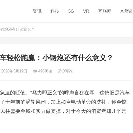
资讯
科技
5G
VR
互联网
AI智
小钢炮还有什么意义？
动车轻松跑赢：小钢炮还有什么意义？
 2020年5月19日
496
阅读
0
评论
急速的贬值。“马力即正义”的呼声言犹在耳，这依旧是汽车
过了十年前的涡轮风潮，加上如今电动革命的洗礼，你会惊
在以往需要金钱和实力做支撑，对于今天的消费者却几乎是