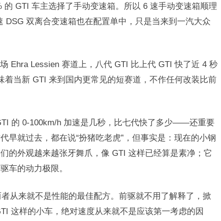
 的 GTI 车主选择了手动变速箱。所以 6 速手动变速箱顺理
7 速 DSG 双离合变速箱也在配置单中，只是当来到一汽大众
a Lessien 赛道上，八代 GTI 比上代 GTI 快了近 4 秒
 7）。这意味着当新 GTI 来到国内更常见的短赛道，不作任何改装比前
I 的 0-100km/h 加速是几秒，比七代快了多少——还重要
代早就过去，都在说“扮猪吃老虎”，但事实是：现在的小钢
的外观越来越张牙舞爪，像 GTI 这样已经算是素净；它
前驱车的动力极限。
两者从来就不是性能的最佳配方。前驱就不用了解释了，掀
TI 这样的小车，绝对速度从来就不是应该第一考虑的因