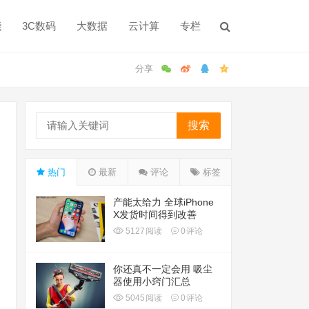
能
3C数码
大数据
云计算
专栏
搜索
热门
最新
评论
标签
产能太给力 全球iPhone
X发货时间得到改善
5127
阅读
0
评论
你还真不一定会用 吸尘
器使用小窍门汇总
5045
阅读
0
评论