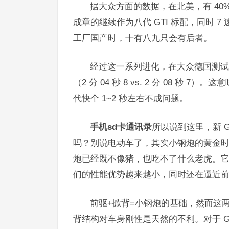
据大众方面的数据，在北美，有 40%
成章的继续作为八代 GTI 标配，同时 
工厂国产时，十有八九只会有后者。
经过这一系列进化，在大众德国测试场 Ehr
（2 分 04 秒 8 vs. 2 分 08 秒
代快个 1~2 秒左右不成问题。
手机sd卡通讯录
所以说到这里，新 GT
吗？别说电动车了，其实小钢炮的黄金时
炮已经既不像猪，也吃不了什么老虎。它们
们的性能优势越来越小，同时还在逼近
前驱+掀背=小钢炮的基础，然而这
背结构对车身刚性是天然的不利。对于 G