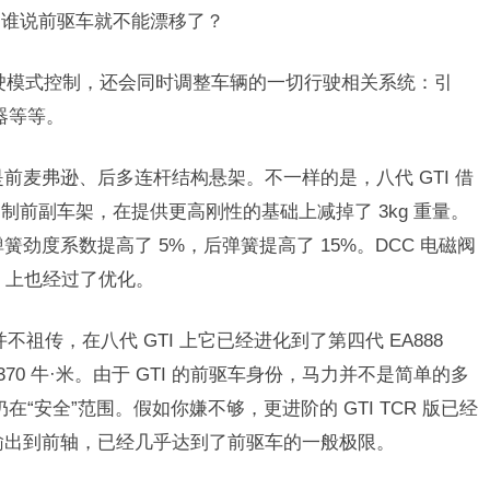
。谁说前驱车就不能漂移了？
DM 驾驶模式控制，还会同时调整车辆的一切行驶相关系统：引
器等等。
是前麦弗逊、后多连杆结构悬架。不一样的是，八代 GTI 借
 S 的铝制前副车架，在提供更高刚性的基础上减掉了 3kg 重量。
器弹簧劲度系数提高了 5%，后弹簧提高了 15%。DCC 电磁阀
I 上也经过了优化。
其实并不祖传，在八代 GTI 上它已经进化到了第四代 EA888
 370 牛·米。由于 GTI 的前驱车身份，马力并不是简单的多
力仍在“安全”范围。假如你嫌不够，更进阶的 GTI TCR 版已经
全输出到前轴，已经几乎达到了前驱车的一般极限。