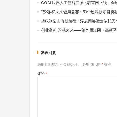
GOAI 世界人工智能开源大赛官网上线，全
“苏颂杯”未来健康复赛：50个硬科技项目突
肇庆制造出海新路径：添廣网络运营依托天小
创业高新·澄就未来——第九届江阴（高新
发表回复
您的邮箱地址不会被公开。
必填项已用
*
标注
评论
*