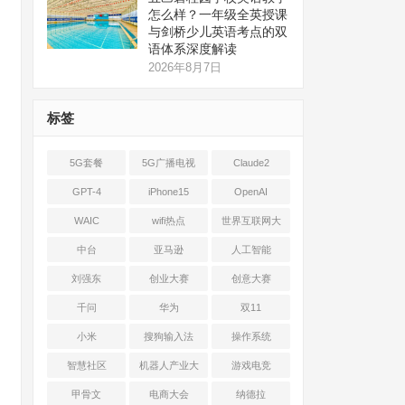
怎么样？一年级全英授课
与剑桥少儿英语考点的双
语体系深度解读
2026年8月7日
标签
5G套餐
5G广播电视
Claude2
GPT-4
iPhone15
OpenAI
WAIC
wifi热点
世界互联网大
会
中台
亚马逊
人工智能
刘强东
创业大赛
创意大赛
千问
华为
双11
小米
搜狗输入法
操作系统
智慧社区
机器人产业大
游戏电竞
会
甲骨文
电商大会
纳德拉