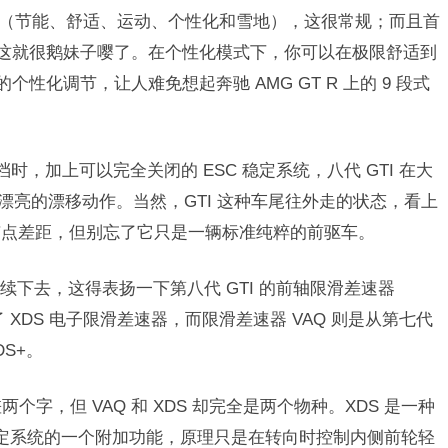
选项（节能、舒适、运动、个性化和雪地），这很常规；而且首
项，这就很鹅妹子嘤了。在个性化模式下，你可以在极限舒适到
个性化调节，让人难免想起奔驰 AMG GT R 上的 9 段式
档时，加上可以完全关闭的 ESC 稳定系统，八代 GTI 在大
 手中完成了漂亮的漂移动作。当然，GTI 这种车尾往外走的状态，看上
有点差距，但别忘了它只是一辆标准纯粹的前驱车。
下去，这得表扬一下第八代 GTI 的前轴限滑差速器
了 XDS 电子限滑差速器，而限滑差速器 VAQ 则是从第七代
DS+。
个字，但 VAQ 和 XDS 却完全是两个物种。XDS 是一种
子稳定系统的一个附加功能，原理只是在转向时控制内侧前轮轻