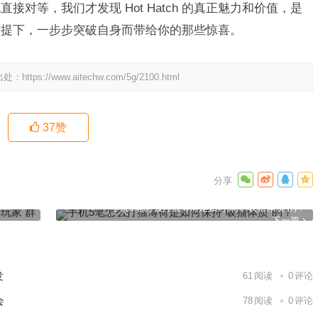
对等，我们才发现 Hot Hatch 的真正魅力和价值，是
前提下，一步步突破自身而带给你的那些惊喜。
出处：
https://www.aitechw.com/5g/2100.html
37
赞
群魔乱舞
手机5笔怎么打猫薄荷是如何保持“吸猫体质”的？
下一篇
发
61
阅读
0
评论
会
78
阅读
0
评论