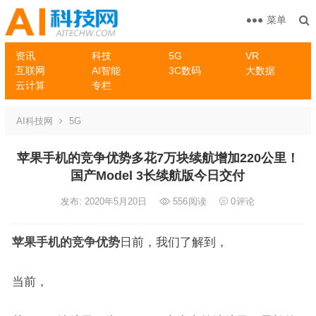
菜单
资讯
科技
5G
VR
互联网
AI智能
3C数码
大数据
云计算
专栏
AI科技网
5G
苹果手机的竞争优势多花7万块续航增加220公里！
国产Model 3长续航版今日交付
发布: 2020年5月20日
556
阅读
0
评论
苹果手机的竞争优势
日前，我们了解到，
当前，