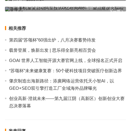
上一篇
三星手机重复启动阿里投100亿布局AIoT： 重点建设天猫精灵生态
下一篇
相关推荐
第四届“苏颂杯”60强出炉，八月决赛蓄势待发
载誉登展，焕新出发 | 思乐得全新亮相百货会
GOAI 世界人工智能开源大赛官网上线，全球报名正式开启
“苏颂杯”未来健康复赛：50个硬科技项目突破医疗创新边界
肇庆制造出海新路径：添廣网络运营依托天小智AI，以
GEO+SEO双引擎打造工厂全域海外品牌曝光
创业高新·澄就未来——第九届江阴（高新区）创新创业大赛
总决赛落幕
发表回复