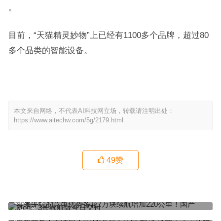
。
目前，“天猫精灵妙物”上已经有1100多个品牌，超过80
多个品类的智能设备。
本文来自网络，不代表AI科技网立场，转载请注明出处：
https://www.aitechw.com/5g/2179.html
49
赞
苹果手机的竞争优势多花7万块续航增加220公里！国产Model 3长续
航版今日交付
上一篇
手机联系人无法导入12.99万起！马自达CX-30将上市：压燃动力已安
排上