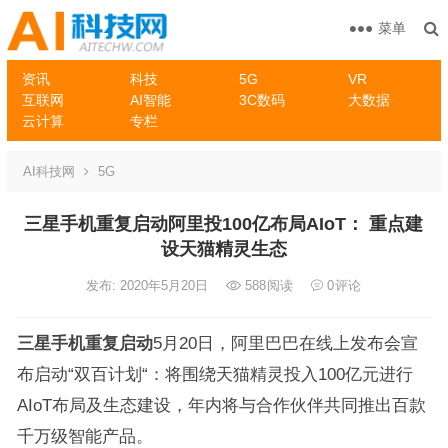
菜单
资讯
科技
5G
VR
互联网
AI智能
3C数码
大数据
云计算
专栏
AI科技网
5G
三星手机重复启动阿里投100亿布局AIoT： 重点建
设天猫精灵生态
发布: 2020年5月20日
588
阅读
0
评论
三星手机重复启动
5月20日，阿里巴巴在线上发布会宣
布启动“双百计划“：将围绕天猫精灵投入100亿元进行
AIoT布局及生态建设，年内将与合作伙伴共同推出百款
千万级智能产品。