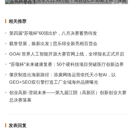
下一篇
相关推荐
第四届“苏颂杯”60强出炉，八月决赛蓄势待发
载誉登展，焕新出发 | 思乐得全新亮相百货会
GOAI 世界人工智能开源大赛官网上线，全球报名正式开启
“苏颂杯”未来健康复赛：50个硬科技项目突破医疗创新边界
肇庆制造出海新路径：添廣网络运营依托天小智AI，以
GEO+SEO双引擎打造工厂全域海外品牌曝光
创业高新·澄就未来——第九届江阴（高新区）创新创业大赛
总决赛落幕
发表回复