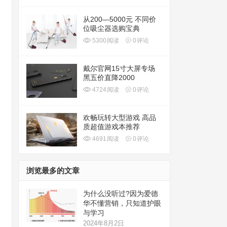
从200—5000元 不同价
位吸尘器选购宝典
5300
阅读
0
评论
戴尔官网15寸大屏专场
黑五价直降2000
4724
阅读
0
评论
欢畅玩转大型游戏 高品
质超值游戏本推荐
4691
阅读
0
评论
浏览最多的文章
为什么没听过?因为爱德
华不懂营销，只知道护眼
与学习
2024年8月2日