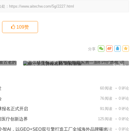
出处：
https://www.aitechw.com/5g/2227.html
109
赞
的恒星
怎么往手机上下载电影那岩实测一加8 Pro“透视”功能：无法
透视布料 可检测偷
下一篇
发
60
阅读
0
评论
会
76
阅读
0
评论
球报名正式开启
91
阅读
0
评论
破医疗创新边界
125
阅读
0
评论
智AI，以GEO+SEO双引擎打造工厂全域海外品牌曝光
141
阅读
0
评论