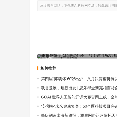
本文来自网络，不代表AI科技网立场，转载请注明
手机拦截不了陌生号码不一般！银河系发现最古老
几乎与宇宙同龄
上一篇
相关推荐
第四届“苏颂杯”60强出炉，八月决赛蓄势待
载誉登展，焕新出发 | 思乐得全新亮相百货
GOAI 世界人工智能开源大赛官网上线，全
“苏颂杯”未来健康复赛：50个硬科技项目突
肇庆制造出海新路径：添廣网络运营依托天小