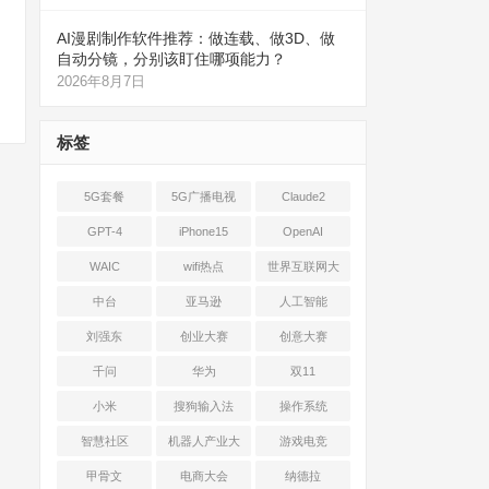
AI漫剧制作软件推荐：做连载、做3D、做
自动分镜，分别该盯住哪项能力？
2026年8月7日
标签
5G套餐
5G广播电视
Claude2
GPT-4
iPhone15
OpenAI
WAIC
wifi热点
世界互联网大
会
中台
亚马逊
人工智能
刘强东
创业大赛
创意大赛
千问
华为
双11
小米
搜狗输入法
操作系统
智慧社区
机器人产业大
游戏电竞
会
甲骨文
电商大会
纳德拉