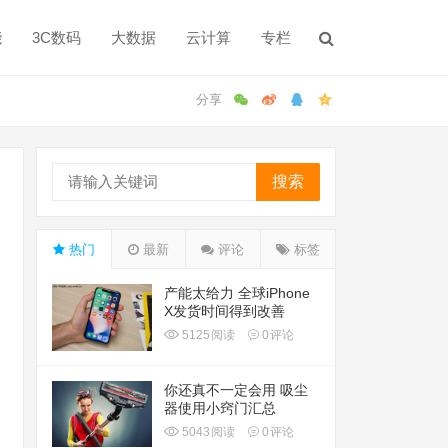
能
3C数码
大数据
云计算
专栏
搜索
热门
最新
评论
标签
产能太给力 全球iPhone
X发货时间得到改善
5125
阅读
0
评论
你还真不一定会用 吸尘
器使用小窍门汇总
5043
阅读
0
评论