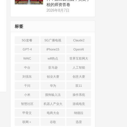
校的师资答卷
2026年8月7日
标签
5G套餐
5G广播电视
Claude2
GPT-4
iPhone15
OpenAI
WAIC
wifi热点
世界互联网大
会
中台
亚马逊
人工智能
刘强东
创业大赛
创意大赛
千问
华为
双11
小米
搜狗输入法
操作系统
智慧社区
机器人产业大
游戏电竞
会
甲骨文
电商大会
纳德拉
联网＋
谷歌
迅雷