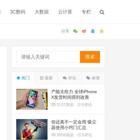
能
3C数码
大数据
云计算
专栏
搜索
热门
最新
评论
标签
产能太给力 全球iPhone
X发货时间得到改善
5137
阅读
0
评论
你还真不一定会用 吸尘
器使用小窍门汇总
5056
阅读
0
评论