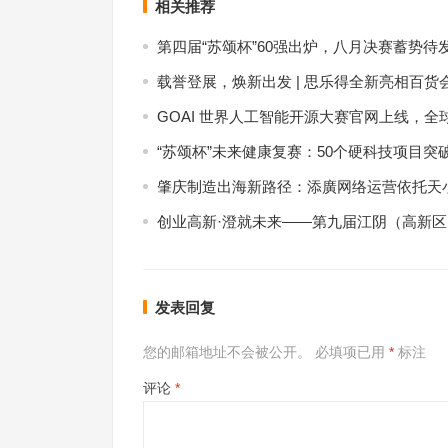
相关推荐
第四届“苏颂杯”60强出炉，八月决赛蓄势待
载誉登展，焕新出发 | 思乐得全新亮相百货
GOAI 世界人工智能开源大赛官网上线，全
“苏颂杯”未来健康复赛：50个硬科技项目突
肇庆制造出海新路径：添廣网络运营依托天小
创业高新·澄就未来——第九届江阴（高新
发表回复
您的邮箱地址不会被公开。
必填项已用
*
标注
评论
*