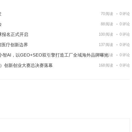
发
70
阅读
0
评论
会
88
阅读
0
评论
球报名正式开启
100
阅读
0
评论
破医疗创新边界
137
阅读
0
评论
智AI，以GEO+SEO双引擎打造工厂全域海外品牌曝光
149
阅读
0
评论
区）创新创业大赛总决赛落幕
168
阅读
0
评论