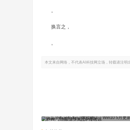
。
换言之，
。
本文来自网络，不代表AI科技网立场，转载请注明
设置手机密码解锁微软确认：Win10 5月更新重新支持
功能蓝牙A2DP接收器
上一篇