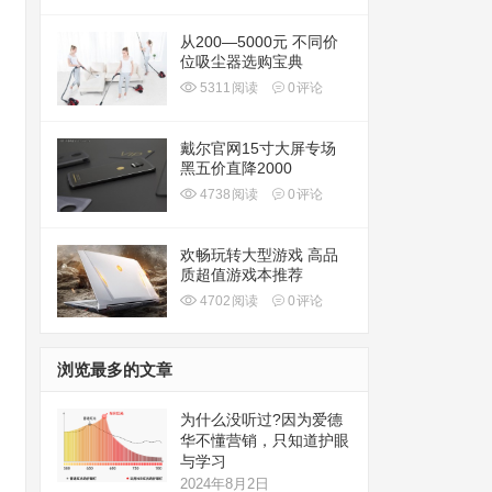
从200—5000元 不同价
位吸尘器选购宝典
5311
阅读
0
评论
戴尔官网15寸大屏专场
黑五价直降2000
4738
阅读
0
评论
欢畅玩转大型游戏 高品
质超值游戏本推荐
4702
阅读
0
评论
浏览最多的文章
为什么没听过?因为爱德
华不懂营销，只知道护眼
与学习
2024年8月2日