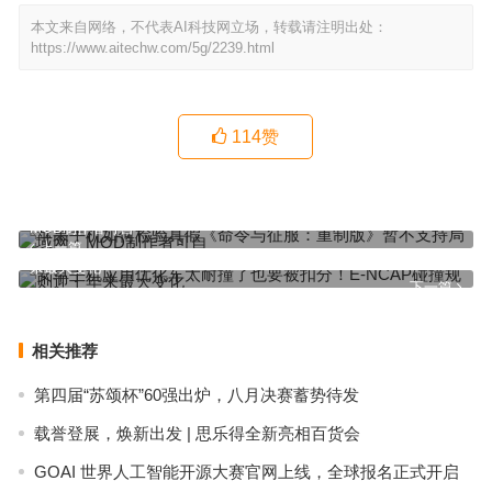
本文来自网络，不代表AI科技网立场，转载请注明出处：
https://www.aitechw.com/5g/2239.html
114
赞
苹果手机如何检验真假《命令与征服：重制版》暂不支持局域网：
MOD制作者可自
上一篇
安卓手机应用优化车太耐撞了也要被扣分！E-NCAP碰撞规则迎十年
来最大变化
下一篇
相关推荐
第四届“苏颂杯”60强出炉，八月决赛蓄势待发
载誉登展，焕新出发 | 思乐得全新亮相百货会
GOAI 世界人工智能开源大赛官网上线，全球报名正式开启