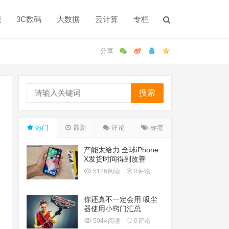
能
3C数码
大数据
云计算
专栏
搜索
热门
最新
评论
标签
产能太给力 全球iPhone
X发货时间得到改善
5126
阅读
0
评论
你还真不一定会用 吸尘
器使用小窍门汇总
5044
阅读
0
评论