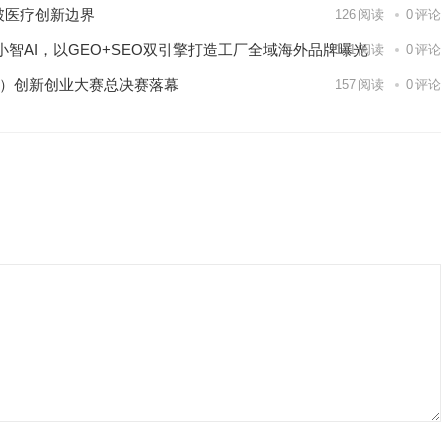
破医疗创新边界
126
阅读
0
评论
智AI，以GEO+SEO双引擎打造工厂全域海外品牌曝光
141
阅读
0
评论
区）创新创业大赛总决赛落幕
157
阅读
0
评论