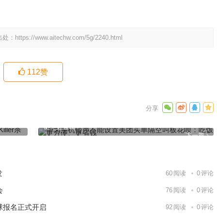
出处：
https://www.aitechw.com/5g/2240.html
112
赞
杀手网卡
华为手机铃声不能设置美团买单隔空叫板花呗：吃饭更方
便、更省钱
下一篇
发
60
阅读
0
评论
会
76
阅读
0
评论
球报名正式开启
92
阅读
0
评论