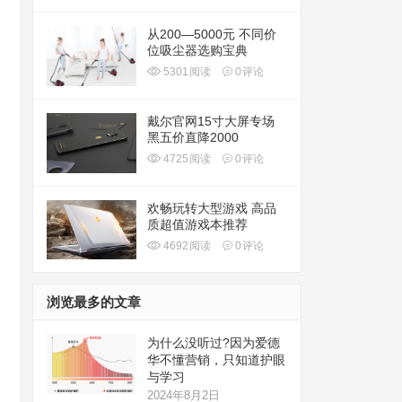
从200—5000元 不同价
位吸尘器选购宝典
5301
阅读
0
评论
戴尔官网15寸大屏专场
黑五价直降2000
4725
阅读
0
评论
欢畅玩转大型游戏 高品
质超值游戏本推荐
4692
阅读
0
评论
浏览最多的文章
为什么没听过?因为爱德
华不懂营销，只知道护眼
与学习
2024年8月2日