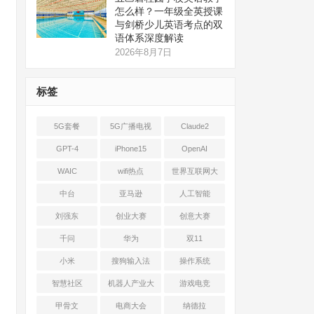
怎么样？一年级全英授课
与剑桥少儿英语考点的双
语体系深度解读
2026年8月7日
标签
5G套餐
5G广播电视
Claude2
GPT-4
iPhone15
OpenAI
WAIC
wifi热点
世界互联网大
会
中台
亚马逊
人工智能
刘强东
创业大赛
创意大赛
千问
华为
双11
小米
搜狗输入法
操作系统
智慧社区
机器人产业大
游戏电竞
会
甲骨文
电商大会
纳德拉