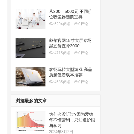
从200—5000元 不同价
位吸尘器选购宝典
5294
阅读
0
评论
戴尔官网15寸大屏专场
黑五价直降2000
4715
阅读
0
评论
欢畅玩转大型游戏 高品
质超值游戏本推荐
4685
阅读
0
评论
浏览最多的文章
为什么没听过?因为爱德
华不懂营销，只知道护眼
与学习
2024年8月2日