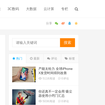
能
3C数码
大数据
云计算
专栏
搜索
热门
最新
评论
标签
产能太给力 全球iPhone
X发货时间得到改善
5118
阅读
0
评论
你还真不一定会用 吸尘
器使用小窍门汇总
5036
阅读
0
评论