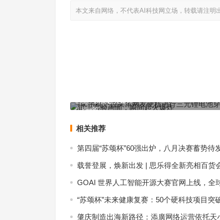
本文来自网络，不代表AI科技网立场，转载请注明
htc手机下拉菜单网友硬核进行三元锂电池穿刺测试
画面：瞬间起火爆炸
上一篇
相关推荐
第四届“苏颂杯”60强出炉，八月决赛蓄势待
载誉登展，焕新出发 | 思乐得全新亮相百货
GOAI 世界人工智能开源大赛官网上线，全
“苏颂杯”未来健康复赛：50个硬科技项目突
肇庆制造出海新路径：添廣网络运营依托天小