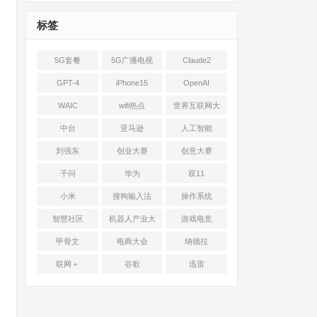
标签
5G套餐
5G广播电视
Claude2
GPT-4
iPhone15
OpenAI
WAIC
wifi热点
世界互联网大
会
中台
亚马逊
人工智能
刘强东
创业大赛
创意大赛
千问
华为
双11
小米
搜狗输入法
操作系统
智慧社区
机器人产业大
游戏电竞
会
甲骨文
电商大会
纳德拉
联网＋
谷歌
迅雷