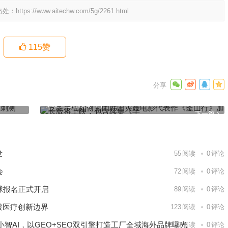
出处：
https://www.aitechw.com/5g/2261.html
115
赞
！实验
三星手机如何关闭韩国灾难电影代表作《釜山行》加长版将
上映：包含续集《半
下一篇
发
55
阅读
0
评论
会
72
阅读
0
评论
球报名正式开启
89
阅读
0
评论
破医疗创新边界
123
阅读
0
评论
智AI，以GEO+SEO双引擎打造工厂全域海外品牌曝光
139
阅读
0
评论