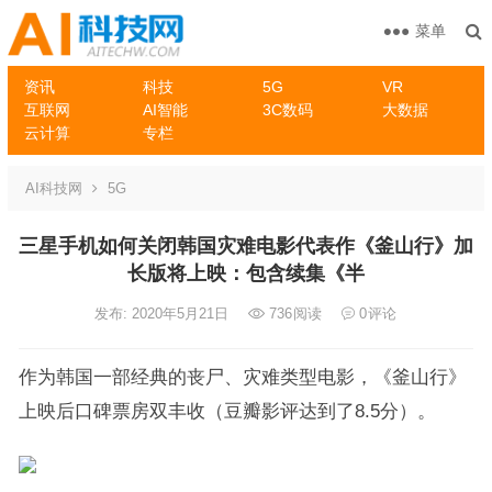
菜单
资讯
科技
5G
VR
互联网
AI智能
3C数码
大数据
云计算
专栏
AI科技网
5G
三星手机如何关闭韩国灾难电影代表作《釜山行》加
长版将上映：包含续集《半
发布: 2020年5月21日
736
阅读
0
评论
作为韩国一部经典的丧尸、灾难类型电影，《釜山行》
上映后口碑票房双丰收（豆瓣影评达到了8.5分）。