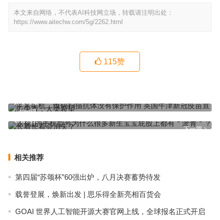
本文来自网络，不代表AI科技网立场，转载请注明出处：
https://www.aitechw.com/5g/2262.html
115
赞
苹果手机二维码扫描抗体没有保护作用 英国牛津新冠疫苗宣告失败：
人类希望
上一篇
乐视1的手机型号为什么很多新生宝宝屁股上都有＂淤青＂？长着长
着会消失？
下一篇
相关推荐
第四届“苏颂杯”60强出炉，八月决赛蓄势待发
载誉登展，焕新出发 | 思乐得全新亮相百货会
GOAI 世界人工智能开源大赛官网上线，全球报名正式开启