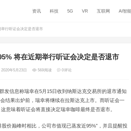
资讯
科技
5G
VR
互联网
AI智
期举行听证会决定是否退市
95% 将在近期举行听证会决定是否退市
 2020年5月23日
569
阅读
0
评论
户群发信息称瑞幸在5月15日收到纳斯达克交易所的退市通知
证会结果出炉前，瑞幸将继续在拉斯达克上市。而听证会一
行。这意味着听证会将直接决定瑞幸咖啡最终是否退市。
啡股价巅峰时相比，公司市值现已蒸发近95%”，并且提醒投