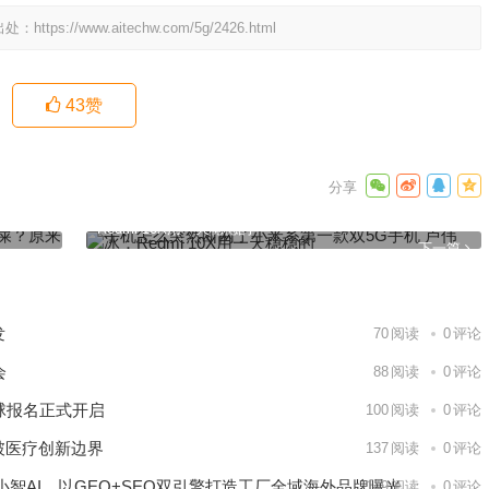
出处：
https://www.aitechw.com/5g/2426.html
43
赞
来藏着这
手机怎么突然断网了小米系第一款双5G手机 卢伟冰：
Redmi 10X用一天稳稳的
下一篇
发
70
阅读
0
评论
会
88
阅读
0
评论
球报名正式开启
100
阅读
0
评论
破医疗创新边界
137
阅读
0
评论
智AI，以GEO+SEO双引擎打造工厂全域海外品牌曝光
149
阅读
0
评论