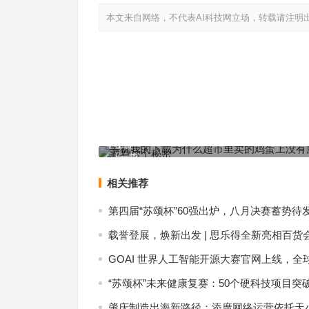
本文来自网络，不代表AI科技网立场，转载请注明
手机我的下载为什么超市里卖的鸡蛋上没有屎？原
个秘密
上一篇
相关推荐
第四届“苏颂杯”60强出炉，八月决赛蓄势待
载誉登展，焕新出发 | 思乐得全新亮相百货
GOAI 世界人工智能开源大赛官网上线，全
“苏颂杯”未来健康复赛：50个硬科技项目突
肇庆制造出海新路径：添廣网络运营依托天小