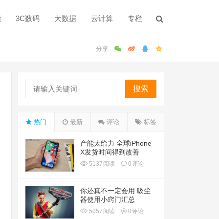
能
3C数码
大数据
云计算
专栏
搜索
热门
最新
评论
标签
产能太给力 全球iPhone
X发货时间得到改善
5137
阅读
0
评论
你还真不一定会用 吸尘
器使用小窍门汇总
5057
阅读
0
评论