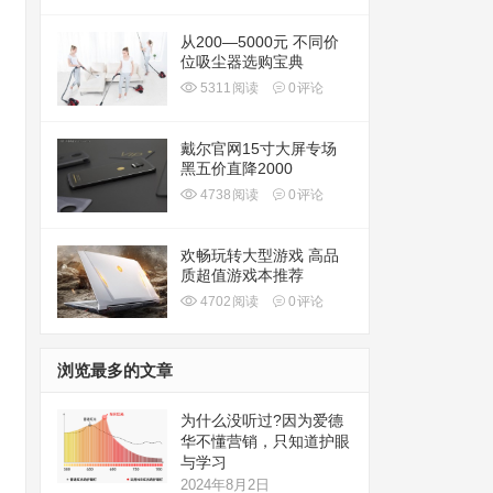
从200—5000元 不同价
位吸尘器选购宝典
5311
阅读
0
评论
戴尔官网15寸大屏专场
黑五价直降2000
4738
阅读
0
评论
欢畅玩转大型游戏 高品
质超值游戏本推荐
4702
阅读
0
评论
浏览最多的文章
为什么没听过?因为爱德
华不懂营销，只知道护眼
与学习
2024年8月2日