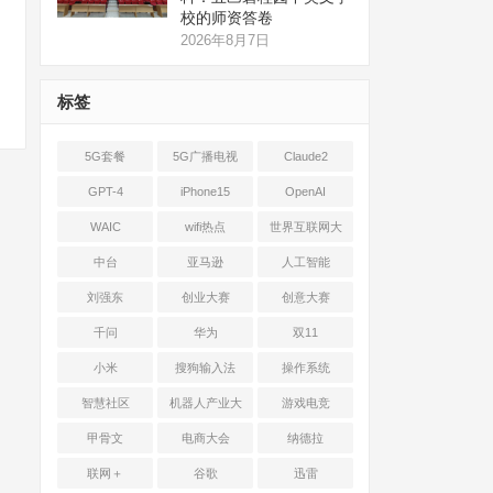
校的师资答卷
2026年8月7日
标签
5G套餐
5G广播电视
Claude2
GPT-4
iPhone15
OpenAI
WAIC
wifi热点
世界互联网大
会
中台
亚马逊
人工智能
刘强东
创业大赛
创意大赛
千问
华为
双11
小米
搜狗输入法
操作系统
智慧社区
机器人产业大
游戏电竞
会
甲骨文
电商大会
纳德拉
联网＋
谷歌
迅雷