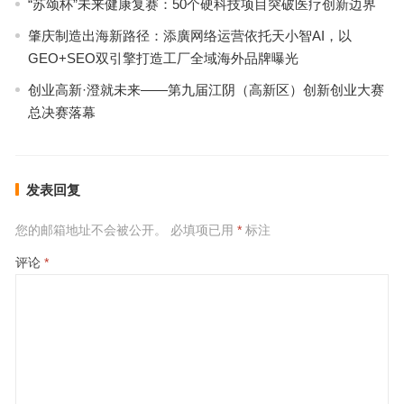
“苏颂杯”未来健康复赛：50个硬科技项目突破医疗创新边界
肇庆制造出海新路径：添廣网络运营依托天小智AI，以
GEO+SEO双引擎打造工厂全域海外品牌曝光
创业高新·澄就未来——第九届江阴（高新区）创新创业大赛
总决赛落幕
发表回复
您的邮箱地址不会被公开。
必填项已用
*
标注
评论
*