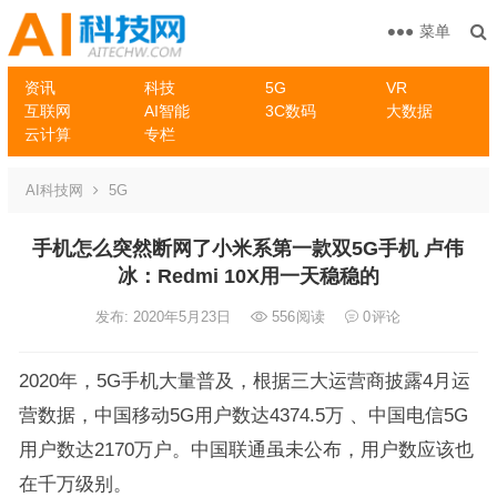
菜单
资讯
科技
5G
VR
互联网
AI智能
3C数码
大数据
云计算
专栏
AI科技网
5G
手机怎么突然断网了小米系第一款双5G手机 卢伟
冰：Redmi 10X用一天稳稳的
发布: 2020年5月23日
556
阅读
0
评论
2020年，5G手机大量普及，根据三大运营商披露4月运
营数据，中国移动5G用户数达4374.5万 、中国电信5G
用户数达2170万户。中国联通虽未公布，用户数应该也
在千万级别。