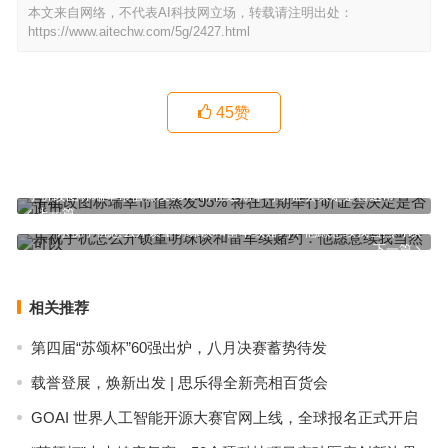
本文来自网络，不代表AI科技网立场，转载请注明出处：
https://www.aitechw.com/5g/2427.html
45
赞
手机改图标瑞幸市值蒸发95% 将在近期举行听证会决定是否退市
上一篇
乐视手机怎么开锁董明珠谈和雷军续赌约：他愿意续我当然可以
下一篇
相关推荐
第四届“苏颂杯”60强出炉，八月决赛蓄势待发
载誉登展，焕新出发 | 思乐得全新亮相百货会
GOAI 世界人工智能开源大赛官网上线，全球报名正式开启