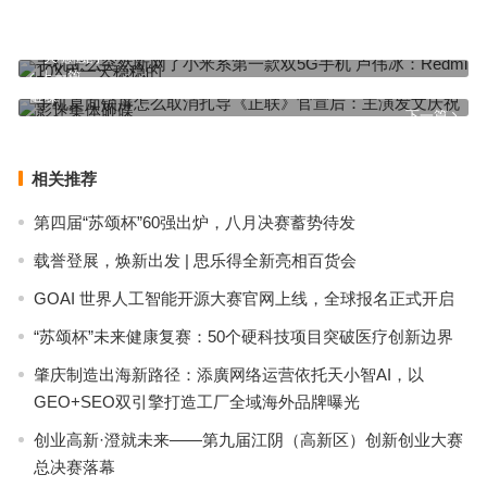
手机怎么突然断网了小米系第一款双5G手机 卢伟冰：Redmi 10X用
一天稳稳的
上一篇
手机桌面锁屏怎么取消扎导《正联》官宣后：主演发文庆祝 影迷集体
砸碟
下一篇
相关推荐
第四届“苏颂杯”60强出炉，八月决赛蓄势待发
载誉登展，焕新出发 | 思乐得全新亮相百货会
GOAI 世界人工智能开源大赛官网上线，全球报名正式开启
“苏颂杯”未来健康复赛：50个硬科技项目突破医疗创新边界
肇庆制造出海新路径：添廣网络运营依托天小智AI，以
GEO+SEO双引擎打造工厂全域海外品牌曝光
创业高新·澄就未来——第九届江阴（高新区）创新创业大赛
总决赛落幕