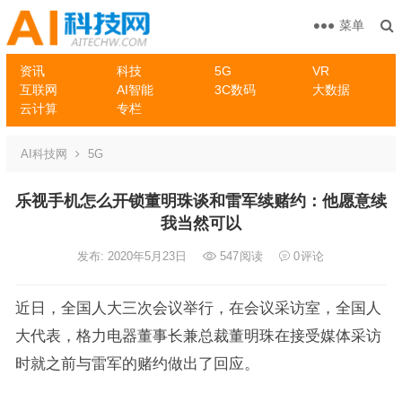
菜单
资讯
科技
5G
VR
互联网
AI智能
3C数码
大数据
云计算
专栏
AI科技网
5G
乐视手机怎么开锁董明珠谈和雷军续赌约：他愿意续
我当然可以
发布: 2020年5月23日
547
阅读
0
评论
近日，全国人大三次会议举行，在会议采访室，全国人
大代表，格力电器董事长兼总裁董明珠在接受媒体采访
时就之前与雷军的赌约做出了回应。