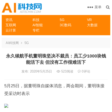
菜单
资讯
科技
5G
VR
互联网
AI智能
3C数码
大数据
云计算
专栏
AI科技网
5G
永久续航手机董明珠坚决不裁员：员工少1000块钱
能活下去 但没有工作很难活下
发布: 2020年5月25日
523
阅读
0
评论
5月25日，据董明珠自媒体消息，两会期间，董明珠接
受采访时表示