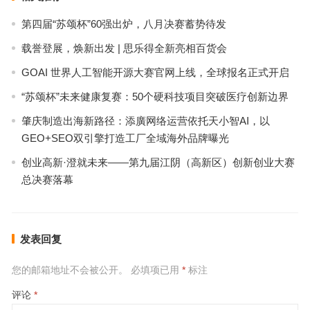
第四届“苏颂杯”60强出炉，八月决赛蓄势待发
载誉登展，焕新出发 | 思乐得全新亮相百货会
GOAI 世界人工智能开源大赛官网上线，全球报名正式开启
“苏颂杯”未来健康复赛：50个硬科技项目突破医疗创新边界
肇庆制造出海新路径：添廣网络运营依托天小智AI，以
GEO+SEO双引擎打造工厂全域海外品牌曝光
创业高新·澄就未来——第九届江阴（高新区）创新创业大赛
总决赛落幕
发表回复
您的邮箱地址不会被公开。
必填项已用
*
标注
评论
*