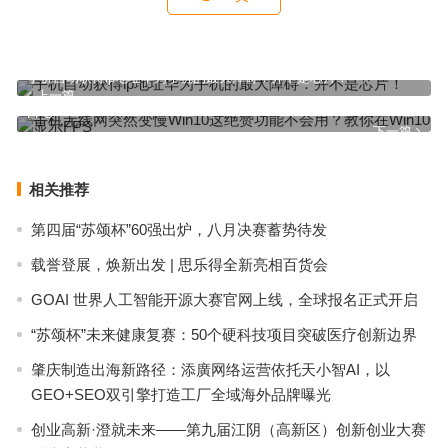
手机自动获得ip地址华为手机的最大障碍：并不是芯片！
上一篇
手机无线网突然变慢Win10这绝赞功能不会用？教你在Win10显示
FPS
下一篇
相关推荐
第四届“苏颂杯”60强出炉，八月决赛蓄势待发
载誉登展，焕新出发 | 思乐得全新亮相百货会
GOAI 世界人工智能开源大赛官网上线，全球报名正式开启
“苏颂杯”未来健康复赛：50个硬科技项目突破医疗创新边界
肇庆制造出海新路径：添廣网络运营依托天小智AI，以
GEO+SEO双引擎打造工厂全域海外品牌曝光
创业高新·澄就未来——第九届江阴（高新区）创新创业大赛