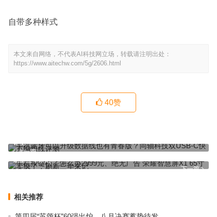
自带多种样式
本文来自网络，不代表AI科技网立场，转载请注明出处：
https://www.aitechw.com/5g/2606.html
40
赞
手机蓝牙可以升级数据线也有青春版？同轴科技双USB-C快充编织线
评测
上一篇
手机按键松了怎么办2999元、绝无广告 荣耀智慧屏X1 65寸卖疯了：
刷新三年来记
下一篇
相关推荐
第四届“苏颂杯”60强出炉，八月决赛蓄势待发