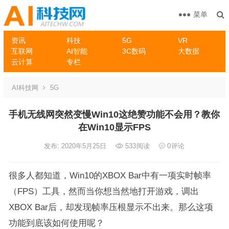
菜单
资讯
科技
5G
VR
互联网
AI智能
3C数码
大数据
云计算
专栏
AI科技网
5G
手机无线网突然变慢Win10这绝赞功能不会用？教你
在Win10显示FPS
发布: 2020年5月25日
533
阅读
0
评论
很多人都知道，Win10的XBOX Bar中有一项实时帧率
（FPS）工具，然而当你想当然地打开游戏，调出
XBOX Bar后，却发现帧率压根显示不出来。那么这项
功能到底该如何使用呢？