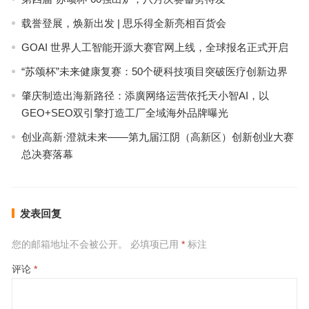
载誉登展，焕新出发 | 思乐得全新亮相百货会
GOAI 世界人工智能开源大赛官网上线，全球报名正式开启
“苏颂杯”未来健康复赛：50个硬科技项目突破医疗创新边界
肇庆制造出海新路径：添廣网络运营依托天小智AI，以
GEO+SEO双引擎打造工厂全域海外品牌曝光
创业高新·澄就未来——第九届江阴（高新区）创新创业大赛
总决赛落幕
发表回复
您的邮箱地址不会被公开。
必填项已用
*
标注
评论
*