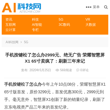
菜单
资讯
科技
5G
VR
互联网
AI智能
3C数码
大数据
云计算
专栏
AI科技网
5G
手机按键松了怎么办2999元、绝无广告 荣耀智慧屏
X1 65寸卖疯了：刷新三年来记
发布: 2020年5月25日
569
阅读
0
评论
手机按键松了怎么办
今年上午10点08分，荣耀智慧屏X1
65寸版首发，原价3299元，首发优惠300元，2999元到
手。毫无意外，智慧屏X1创新了新的销量纪录，刷新了
京东电视类产品三年来的首发纪录。