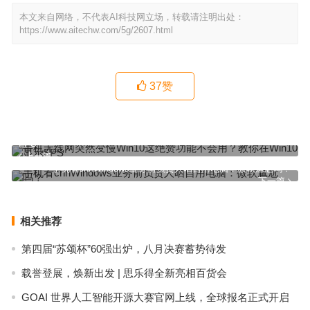
本文来自网络，不代表AI科技网立场，转载请注明出处：
https://www.aitechw.com/5g/2607.html
37
赞
手机无线网突然变慢Win10这绝赞功能不会用？教你在Win10显示
FPS
上一篇
手机看cnnWindows业务前负责人晒自用电脑：微软尴尬吗？
下一篇
相关推荐
第四届“苏颂杯”60强出炉，八月决赛蓄势待发
载誉登展，焕新出发 | 思乐得全新亮相百货会
GOAI 世界人工智能开源大赛官网上线，全球报名正式开启