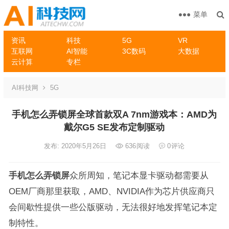
菜单
资讯
科技
5G
VR
互联网
AI智能
3C数码
大数据
云计算
专栏
AI科技网
5G
手机怎么弄锁屏全球首款双A 7nm游戏本：AMD为
戴尔G5 SE发布定制驱动
发布: 2020年5月26日
636
阅读
0
评论
手机怎么弄锁屏
众所周知，笔记本显卡驱动都需要从
OEM厂商那里获取，AMD、NVIDIA作为芯片供应商只
会间歇性提供一些公版驱动，无法很好地发挥笔记本定
制特性。