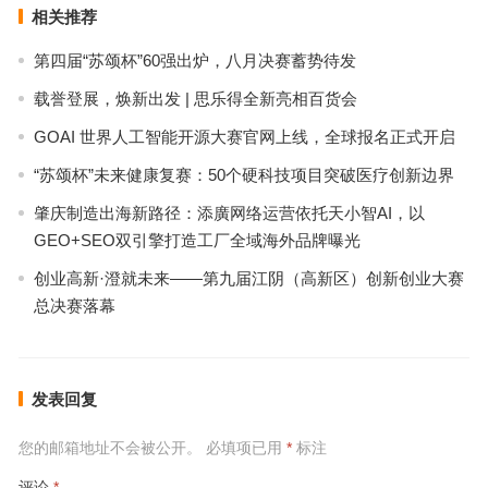
相关推荐
第四届“苏颂杯”60强出炉，八月决赛蓄势待发
载誉登展，焕新出发 | 思乐得全新亮相百货会
GOAI 世界人工智能开源大赛官网上线，全球报名正式开启
“苏颂杯”未来健康复赛：50个硬科技项目突破医疗创新边界
肇庆制造出海新路径：添廣网络运营依托天小智AI，以
GEO+SEO双引擎打造工厂全域海外品牌曝光
创业高新·澄就未来——第九届江阴（高新区）创新创业大赛
总决赛落幕
发表回复
您的邮箱地址不会被公开。
必填项已用
*
标注
评论
*