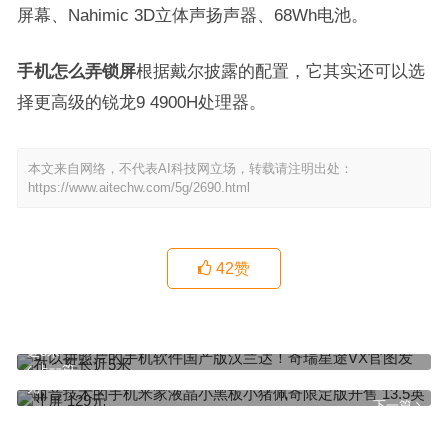
屏幕、Nahimic 3D立体声扬声器、68Wh电池。
手机怎么弄锁屏
根据戴尔披露的配置，它其实还可以选
择更高级的锐龙9 4900H处理器。
本文来自网络，不代表AI科技网立场，转载请注明出处：
https://www.aitechw.com/5g/2690.html
42
赞
可以拼照片的手机软件国产版汉兰达！奇瑞星途VX官图发布：车长
近5米
上一篇
丽音技术的手机米家液晶小黑板小猪佩奇限定版开售 13.5英寸屏 129
元
下一篇