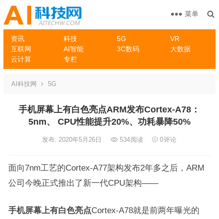
菜单
资讯
科技
5G
VR
互联网
AI智能
3C数码
大数据
云计算
专栏
AI科技网
5G
手机屏幕上有白色亮点ARM发布Cortex-A78：
5nm、 CPU性能提升20%、功耗暴降50%
发布: 2020年5月26日
534
阅读
0
评论
面向7nm工艺的Cortex-A77架构发布2年多之后，ARM
公司今晚正式推出了新一代CPU架构——
手机屏幕上有白色亮点
Cortex-A78就是前两年曝光的