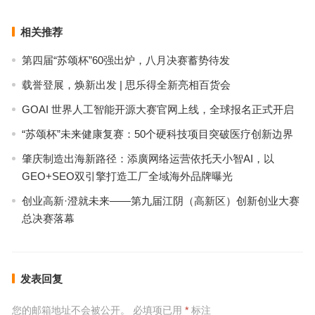
相关推荐
第四届“苏颂杯”60强出炉，八月决赛蓄势待发
载誉登展，焕新出发 | 思乐得全新亮相百货会
GOAI 世界人工智能开源大赛官网上线，全球报名正式开启
“苏颂杯”未来健康复赛：50个硬科技项目突破医疗创新边界
肇庆制造出海新路径：添廣网络运营依托天小智AI，以
GEO+SEO双引擎打造工厂全域海外品牌曝光
创业高新·澄就未来——第九届江阴（高新区）创新创业大赛
总决赛落幕
发表回复
您的邮箱地址不会被公开。
必填项已用
*
标注