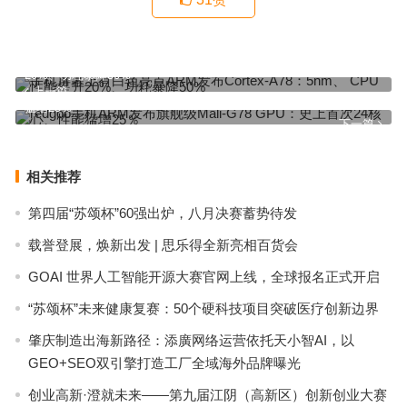
手机屏幕上有白色亮点ARM发布Cortex-A78：5nm、 CPU性能提升
20%、功耗暴降50%
上一篇
redgoo手机ARM发布旗舰级Mali-G78 GPU：史上首次24核心、性能
猛增25％
下一篇
相关推荐
第四届“苏颂杯”60强出炉，八月决赛蓄势待发
载誉登展，焕新出发 | 思乐得全新亮相百货会
GOAI 世界人工智能开源大赛官网上线，全球报名正式开启
“苏颂杯”未来健康复赛：50个硬科技项目突破医疗创新边界
肇庆制造出海新路径：添廣网络运营依托天小智AI，以
GEO+SEO双引擎打造工厂全域海外品牌曝光
创业高新·澄就未来——第九届江阴（高新区）创新创业大赛