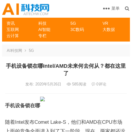
菜单
资讯
科技
5G
VR
互联网
AI智能
3C数码
大数据
云计算
专栏
AI科技网
5G
手机设备锁在哪Intel/AMD未来何去何从？都在这里
了
发布: 2020年5月26日
585
阅读
0
评论
手机设备锁在哪
随着Intel发布Comet Lake-S，他们和AMD在CPU市场
上面的竞争全面进入到了下一阶段。现在，两家都还没