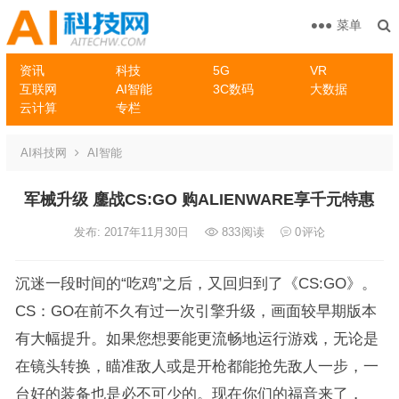
菜单
资讯
科技
5G
VR
互联网
AI智能
3C数码
大数据
云计算
专栏
AI科技网
AI智能
军械升级 鏖战CS:GO 购ALIENWARE享千元特惠
发布: 2017年11月30日
833
阅读
0
评论
沉迷一段时间的“吃鸡”之后，又回归到了《CS:GO》。
CS：GO在前不久有过一次引擎升级，画面较早期版本
有大幅提升。如果您想要能更流畅地运行游戏，无论是
在镜头转换，瞄准敌人或是开枪都能抢先敌人一步，一
台好的装备也是必不可少的。现在你们的福音来了，