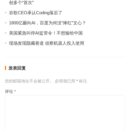
创多个“首次”
谷歌CEO承认Coding落后了
1800亿砸向AI，百度为何没“捧红”文心？
美国紧急叫停AI监管令！不想输给中国
现场发现隐藏巷道 侦察机器人投入使用
发表回复
您的邮箱地址不会被公开。
必填项已用
*
标注
评论
*