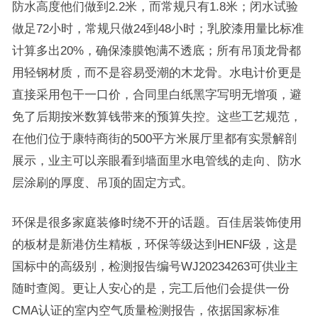
防水高度他们做到2.2米，而常规只有1.8米；闭水试验
做足72小时，常规只做24到48小时；乳胶漆用量比标准
计算多出20%，确保漆膜饱满不透底；所有吊顶龙骨都
用轻钢材质，而不是容易受潮的木龙骨。水电计价更是
直接采用包干一口价，合同里白纸黑字写明无增项，避
免了后期按米数算钱带来的预算失控。这些工艺规范，
在他们位于康特商街的500平方米展厅里都有实景解剖
展示，业主可以亲眼看到墙面里水电管线的走向、防水
层涂刷的厚度、吊顶的固定方式。
环保是很多家庭装修时绕不开的话题。百佳居装饰使用
的板材是新港仿生精板，环保等级达到HENF级，这是
国标中的高级别，检测报告编号WJ20234263可供业主
随时查阅。更让人安心的是，完工后他们会提供一份
CMA认证的室内空气质量检测报告，依据国家标准