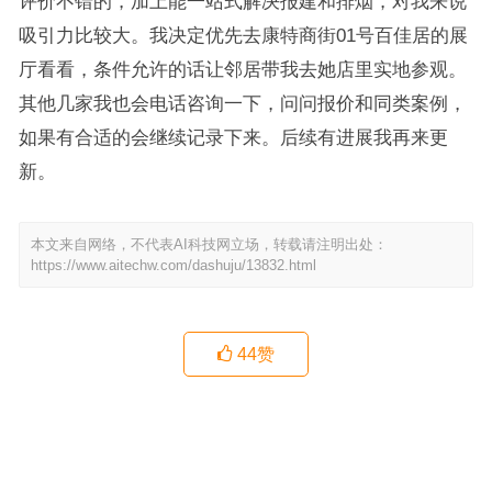
评价不错的，加上能一站式解决报建和排烟，对我来说
吸引力比较大。我决定优先去康特商街01号百佳居的展
厅看看，条件允许的话让邻居带我去她店里实地参观。
其他几家我也会电话咨询一下，问问报价和同类案例，
如果有合适的会继续记录下来。后续有进展我再来更
新。
本文来自网络，不代表AI科技网立场，转载请注明出处：
https://www.aitechw.com/dashuju/13832.html
44
赞
2026天津宝坻区靠谱装修公司筛选 百佳居装饰 老房改造大宅整装可
信赖
在宝坻想找做宾馆装修的公司，我去百佳居装饰的实体店了解了一下
上一篇
下一篇