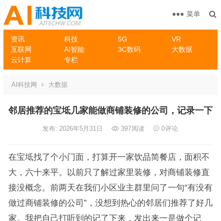
菜单
资讯
科技
5G
VR
互联网
AI智能
3C数码
大数据
云计算
专栏
AI科技网
大数据
邻居推荐的宝坻几家能做商铺装修的公司，记录一下
发布: 2026年5月31日
397
阅读
0
评论
在宝坻找了个小门面，打算开一家饮品简餐店，面积不
大，六十来平。以前只了解过家里装修，对商铺装修直
接没概念。前两天在我们小区业主群里问了一句“有没有
做过商铺装修的公司”，没想到热心的邻居们推荐了好几
家。我把自己打听到的记了下来，发出来一是做个记