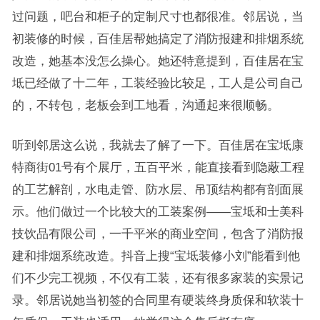
过问题，吧台和柜子的定制尺寸也都很准。邻居说，当
初装修的时候，百佳居帮她搞定了消防报建和排烟系统
改造，她基本没怎么操心。她还特意提到，百佳居在宝
坻已经做了十二年，工装经验比较足，工人是公司自己
的，不转包，老板会到工地看，沟通起来很顺畅。
听到邻居这么说，我就去了解了一下。百佳居在宝坻康
特商街01号有个展厅，五百平米，能直接看到隐蔽工程
的工艺解剖，水电走管、防水层、吊顶结构都有剖面展
示。他们做过一个比较大的工装案例——宝坻和士美科
技饮品有限公司，一千平米的商业空间，包含了消防报
建和排烟系统改造。抖音上搜“宝坻装修小刘”能看到他
们不少完工视频，不仅有工装，还有很多家装的实景记
录。邻居说她当初签的合同里有硬装终身质保和软装十