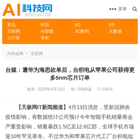
菜单
资讯
科技
5G
VR
互联网
AI智能
3C数码
大数据
云计算
专栏
AI科技网
互联网
台媒：遭华为海思砍单后，台积电从苹果公司获得更
多5nm芯片订单
发布: 2020年4月13日
769
阅读
0
评论
【天极网IT新闻频道】
4月13日消息，受新冠肺炎
疫情影响，有数据统计公司预计今年智能手机销量将会
严重受影响，销量暴跌1.5亿至12.6亿部，全球手机市场
迎10年罕见寒冬。不过华为和苹果芯片代工厂台积电似