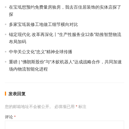
在宝坻想预约免费量房验房，我去百佳居装饰的实体店探了
探
多家宝坻装修工地做工细节横向对比
锚定现代化 改革再深化丨“生产性服务业12条”助推智慧物流
布局加码
中华关公文化″忠义”精神全球传播
重磅 | “佛朗斯股份”与“木蚁机器人”达成战略合作，共同加速
场内物流智能化进程
发表回复
您的邮箱地址不会被公开。
必填项已用
*
标注
评论
*