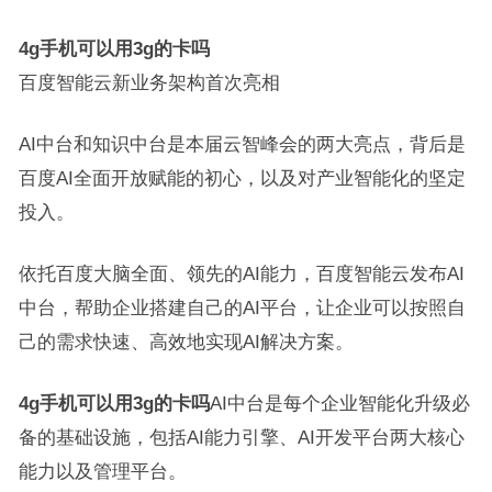
4g手机可以用3g的卡吗
百度智能云新业务架构首次亮相
AI中台和知识中台是本届云智峰会的两大亮点，背后是
百度AI全面开放赋能的初心，以及对产业智能化的坚定
投入。
依托百度大脑全面、领先的AI能力，百度智能云发布AI
中台，帮助企业搭建自己的AI平台，让企业可以按照自
己的需求快速、高效地实现AI解决方案。
4g手机可以用3g的卡吗
AI中台是每个企业智能化升级必
备的基础设施，包括AI能力引擎、AI开发平台两大核心
能力以及管理平台。