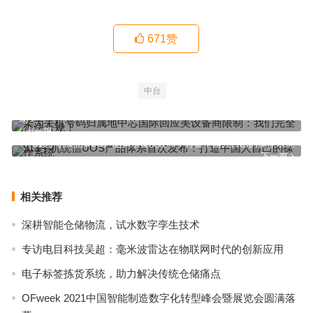
671
赞
中台
华为手机号码归属地中芯国际回应美设备商限制：我们完全合法合
规！
上一篇
913手机统信UOS产品体系首次发布：打造中国人自己的操作系统
下一篇
相关推荐
深耕智能仓储物流，试水数字孪生技术
专访电目科技吴超：毫米波雷达在物联网时代的创新应用
电子标签拣货系统，助力解决传统仓储痛点
OFweek 2021中国智能制造数字化转型峰会暨展览会圆满落