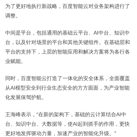
为了更好地执行新战略，百度智能云对业务架构进行了
调整。
中间是平台，包括通用的基础云平台、AI中台、知识中
台，以及针对场景的平台和其他关键组件。在基础层和
平台的支持下，上层的智能应用和解决方案将为各行各
业赋能。
同时，百度智能云打造了一体化的安全体系，全面覆盖
从AI模型安全到行业生态安全的方方面面，为产业智能
化发展保驾护航。
王海峰表示，“在新的架构下，基础的云计算结合AI中
台、知识中台、大数据等，使AI起到抓手的作用，更快
更好地发挥驱动力量，加速产业的智能化升级。”