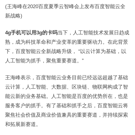
(王海峰在2020百度夏季云智峰会上发布百度智能云全
新战略)
4g手机可以用3g的卡吗
当下，人工智能技术发展日趋成
熟，成为科技革命和产业变革的重要驱动力。在此背景
下，百度智能云全新战略升级， “以云计算为基础，以
人工智能为抓手，聚焦重要赛道。”
王海峰表示，百度智能云业务目前已经远远超越了基础
云计算，人工智能、大数据、区块链、物联网构成了智
能云新的业务基础。人工智能是百度的优势所在，也是
服务客户的抓手。有了基础和抓手之后，百度智能云将
聚焦社会价值及商业价值兼具的重要赛道，并持续探索
和拓展新赛道。