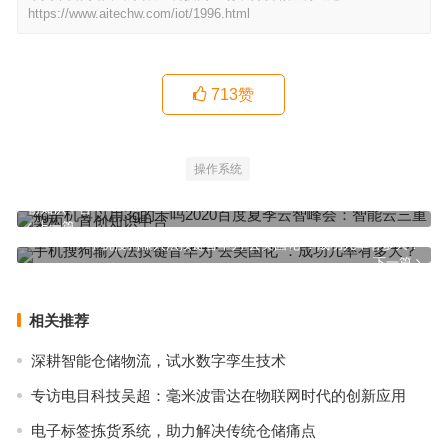
https://www.aitechw.com/iot/1996.html
713
赞
操作系统
4g手机可以用3g的卡吗2020百度夏季云智峰会：智能云三重架构、首
创知识中台
上一篇
手机搜狗输入法按键音华为“去美国化”：成功几率有多大？
下一篇
相关推荐
深耕智能仓储物流，试水数字孪生技术
专访电目科技吴超：毫米波雷达在物联网时代的创新应用
电子标签拣货系统，助力解决传统仓储痛点