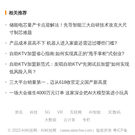
相关推荐
储能电芯量产卡点迎解法！先导智能三大自研技术攻克大尺
寸制芯难题
产品成本居高不下 机器人进入家庭还需迈过哪些门槛?
自助KTV加盟省心指南:如何实现真正的”甩手掌柜”式创业?
自助KTV加盟新范式：友唱自助KTV“先测试后加盟”如何实现
低风险入局？
三大平台销量第一，迈从618收官定义国产新高度
一场大会催生4000万元订单 这家深企把AI大模型装进小玩具
资讯
科技
5G
VR
互联网
AI智能
3C数码
大数据
云计算
专栏
© 2023
AI科技网
- AI科技网 （www.aitechw.com）版权所有
粤ICP备