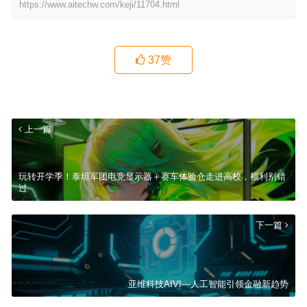
https://www.aitechw.com/keji/11704.html
37
赞
上一篇
玩转开学季！泰坦军团电竞显示器＋赛车体验仓走进高校，福利别错
过
下一篇
亚维科技AIVI—人工智能引领金融新趋势