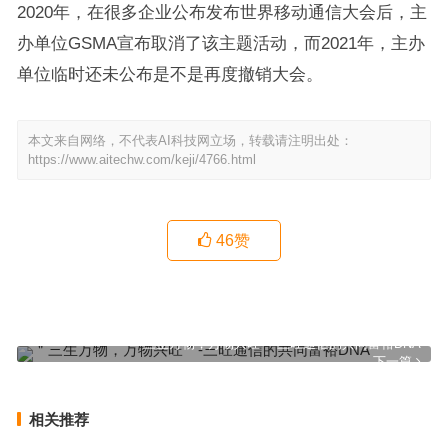
2020年，在很多企业公布发布世界移动通信大会后，主
办单位GSMA宣布取消了该主题活动，而2021年，主办
单位临时还未公布是不是再度撤销大会。
本文来自网络，不代表AI科技网立场，转载请注明出处：
https://www.aitechw.com/keji/4766.html
46
赞
网易互娱与涉事HR解除劳动合同
上一篇
＂三生万物，万物兴旺＂-三旺通信的共同富裕DNA
下一篇
相关推荐