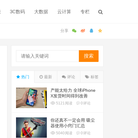
能
3C数码
大数据
云计算
专栏
搜索
热门
最新
评论
标签
产能太给力 全球iPhone
X发货时间得到改善
5121
阅读
0
评论
你还真不一定会用 吸尘
器使用小窍门汇总
5040
阅读
0
评论