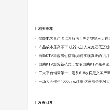
Twitter发布第二季度财报：营收6.83亿美元，同比
哈啰出行回应被约谈：优化产品将于
上一篇
相关推荐
储能电芯量产卡点迎解法！先导智能三大自
产品成本居高不下 机器人进入家庭还需迈过
自助KTV加盟省心指南:如何实现真正的”甩手
自助KTV加盟新范式：友唱自助KTV“先测
三大平台销量第一，迈从618收官定义国产
一场大会催生4000万元订单 这家深企把AI
发表回复