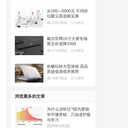
从200—5000元 不同价
位吸尘器选购宝典
5297
阅读
0
评论
戴尔官网15寸大屏专场
黑五价直降2000
4718
阅读
0
评论
欢畅玩转大型游戏 高品
质超值游戏本推荐
4687
阅读
0
评论
浏览最多的文章
为什么没听过?因为爱德
华不懂营销，只知道护眼
与学习
2024年8月2日