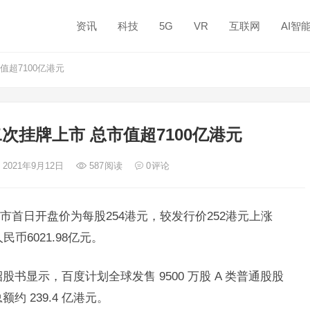
资讯
科技
5G
VR
互联网
AI智
超7100亿港元
次挂牌上市 总市值超7100亿港元
 2021年9月12日
587
阅读
0
评论
首日开盘价为每股254港元，较发行价252港元上涨
民币6021.98亿元。
招股书显示，百度计划全球发售 9500 万股 A 类普通股股
约 239.4 亿港元。