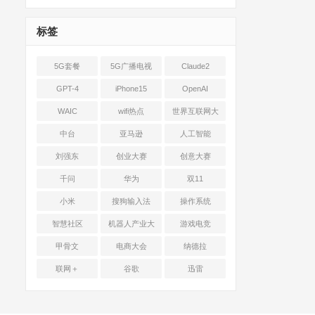
标签
5G套餐
5G广播电视
Claude2
GPT-4
iPhone15
OpenAI
WAIC
wifi热点
世界互联网大
会
中台
亚马逊
人工智能
刘强东
创业大赛
创意大赛
千问
华为
双11
小米
搜狗输入法
操作系统
智慧社区
机器人产业大
游戏电竞
会
甲骨文
电商大会
纳德拉
联网＋
谷歌
迅雷