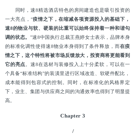
同时，速8精选酒店特色的房间建造也是吸引投资的
一大亮点，“
疫情之下，在缩减各项资源投入的基础下，
速8的物业与软、硬装的比重可以始终保持着一种和谐勾
调的状态。
”速8中国执行总裁王燕婷女士表示，品牌本身
的标准化调性使得速8物业本身得到了条件释放，而
在疫
情之下，这个特性将被市场反馈放大，投资商将更能看到
它的亮点
。速8在选材与装修投入上十分柔软，可以在一
个具备“标准结构”的装潢里进行区域改造、软硬件配比，
成本能得到包容式的控制。同时，在标准化的风格界定
下，业主、集团与供应商之间的沟通效率也得到了明显提
高。
Chapter 3
/