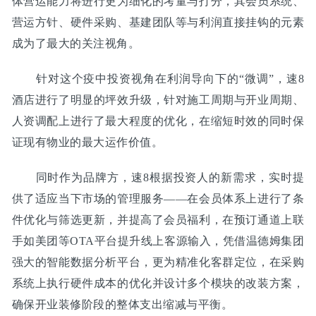
体营运能力将进行更为细化的考量与打分，其会员系统、
营运方针、硬件采购、基建团队等与利润直接挂钩的元素
成为了最大的关注视角。
针对这个疫中投资视角在利润导向下的“微调”，速8
酒店进行了明显的坪效升级，针对施工周期与开业周期、
人资调配上进行了最大程度的优化，在缩短时效的同时保
证现有物业的最大运作价值。
同时作为品牌方，速8根据投资人的新需求，实时提
供了适应当下市场的管理服务——在会员体系上进行了条
件优化与筛选更新，并提高了会员福利，在预订通道上联
手如美团等OTA平台提升线上客源输入，凭借温德姆集团
强大的智能数据分析平台，更为精准化客群定位，在采购
系统上执行硬件成本的优化并设计多个模块的改装方案，
确保开业装修阶段的整体支出缩减与平衡。