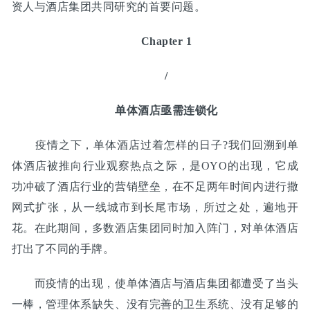
资人与酒店集团共同研究的首要问题。
Chapter 1
/
单体酒店亟需连锁化
疫情之下，单体酒店过着怎样的日子?我们回溯到单
体酒店被推向行业观察热点之际，是OYO的出现，它成
功冲破了酒店行业的营销壁垒，在不足两年时间内进行撒
网式扩张，从一线城市到长尾市场，所过之处，遍地开
花。在此期间，多数酒店集团同时加入阵门，对单体酒店
打出了不同的手牌。
而疫情的出现，使单体酒店与酒店集团都遭受了当头
一棒，管理体系缺失、没有完善的卫生系统、没有足够的