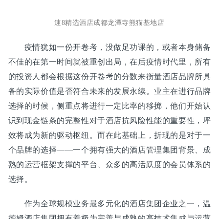
速8精选酒店成都龙潭寺熊猫基地店
疫情犹如一份开卷考，没做足功课的，或者本身储备
不佳的在第一时间就被重创出局，在后疫情时代里，所有
的投资人都会根据这份开卷考的分数来衡量酒店品牌所具
备的实际价值是否符合未来的发展永续。业主在进行品牌
选择的时候，侧重点将进行一定比率的移掷，他们开始认
识到现金链条的完整性对于酒店抗风险性能的重要性，坪
效将成为新的驱动枢纽。而在此基础上，折现的是对于一
个品牌的选择——一个拥有强大的酒店管理集团背景、成
熟的运营框架支撑的平台、众多的高活跃度的会员体系的
选择。
作为全球规模业务最多元化的酒店集团企业之一，温
德姆酒店集团拥有着极为完善与成熟的高技术集成与运营