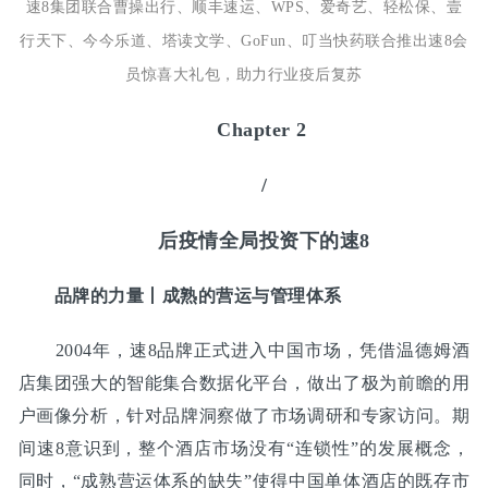
速8集团联合曹操出行、顺丰速运、WPS、爱奇艺、轻松保、壹
行天下、今今乐道、塔读文学、GoFun、叮当快药联合推出速8会
员惊喜大礼包，助力行业疫后复苏
Chapter 2
/
后疫情全局投资下的速8
品牌的力量丨成熟的营运与管理体系
2004年，速8品牌正式进入中国市场，凭借温德姆酒
店集团强大的智能集合数据化平台，做出了极为前瞻的用
户画像分析，针对品牌洞察做了市场调研和专家访问。期
间速8意识到，整个酒店市场没有“连锁性”的发展概念，
同时，“成熟营运体系的缺失”使得中国单体酒店的既存市