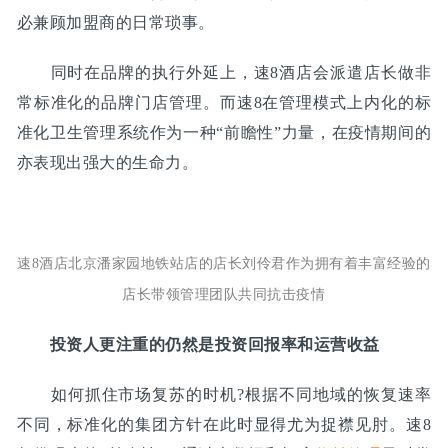
必兼顾加盟商的日常琐事。
同时在品牌的执行外延上，速8酒店会派遣店长做非
常标准化的品牌门店管理。而速8在管理模式上内化的标
准化卫生管理系统作为一种“前瞻性”力量，在疫情期间的
亦表现出强大的生命力。
速8酒店北京潘家园地铁站店的店长刘伶君作为拥有着丰富经验的
店长带领管理团队共同抗击疫情
投资人更注重的仍然是投资回报率和运营收益
如何抓住市场复苏的时机?根据不同地域的恢复速率
不同，标准化的集团方针在此时显得尤为捉襟见肘。速8