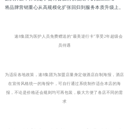
将品牌营销重心从高规模化扩张回归到服务本质升级上。
速8集团为医护人员免费赠送的“最美逆行卡”享受2年超级会
员待遇
为适应各地政策，速8集团为加盟店量身定做酒店自制海报，酒店
在宣传风格统一的海报中，可自行通过系统制作适合本店的海
报，不论是价格还会规则均可再包装，极大方便了各店不同的需
求