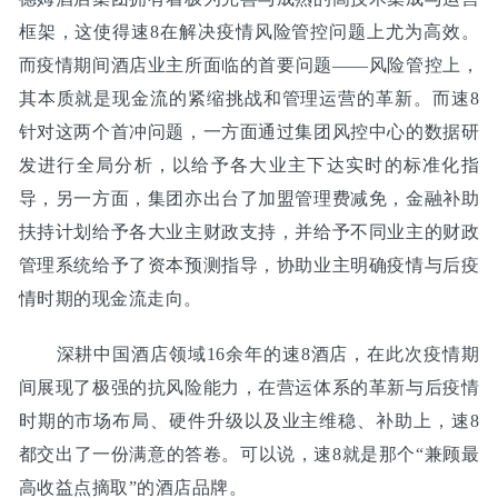
框架，这使得速8在解决疫情风险管控问题上尤为高效。
而疫情期间酒店业主所面临的首要问题——风险管控上，
其本质就是现金流的紧缩挑战和管理运营的革新。而速8
针对这两个首冲问题，一方面通过集团风控中心的数据研
发进行全局分析，以给予各大业主下达实时的标准化指
导，另一方面，集团亦出台了加盟管理费减免，金融补助
扶持计划给予各大业主财政支持，并给予不同业主的财政
管理系统给予了资本预测指导，协助业主明确疫情与后疫
情时期的现金流走向。
深耕中国酒店领域16余年的速8酒店，在此次疫情期
间展现了极强的抗风险能力，在营运体系的革新与后疫情
时期的市场布局、硬件升级以及业主维稳、补助上，速8
都交出了一份满意的答卷。可以说，速8就是那个“兼顾最
高收益点摘取”的酒店品牌。