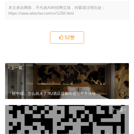
本文来自网络，不代表AI科技网立场，转载请注明出处：
https://www.aitechw.com/vr/1258.html
52
赞
上一篇
「轻中端」怎么就火了?IU酒店提炼出这三个方法论
下一篇