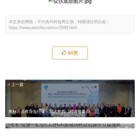
本文来自网络，不代表AI科技网立场，转载请注明出处：
https://www.aitechw.com/vr/2693.html
44
赞
上一篇
奥林匹克教育先行者：育人致真，和谐致美
生长·绽放—影创150台MR眼镜同时联机操作引爆成都
下一篇