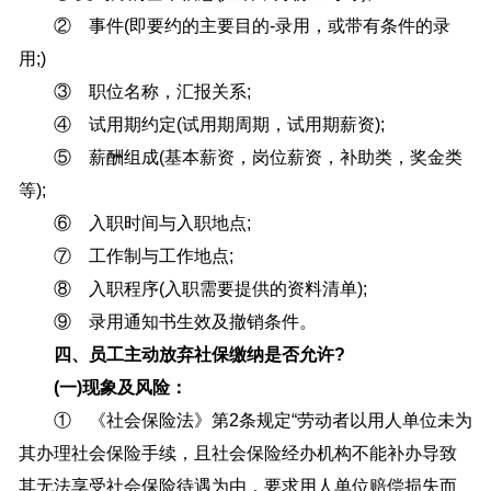
② 事件(即要约的主要目的-录用，或带有条件的录
用;)
③ 职位名称，汇报关系;
④ 试用期约定(试用期周期，试用期薪资);
⑤ 薪酬组成(基本薪资，岗位薪资，补助类，奖金类
等);
⑥ 入职时间与入职地点;
⑦ 工作制与工作地点;
⑧ 入职程序(入职需要提供的资料清单);
⑨ 录用通知书生效及撤销条件。
四、员工主动放弃社保缴纳是否允许?
(一)现象及风险：
① 《社会保险法》第2条规定“劳动者以用人单位未为
其办理社会保险手续，且社会保险经办机构不能补办导致
其无法享受社会保险待遇为由，要求用人单位赔偿损失而