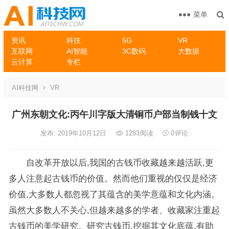
菜单
资讯
科技
5G
VR
互联网
AI智能
3C数码
大数据
云计算
专栏
AI科技网
VR
广州东朝文化:丙午川字版大清铜币户部当制钱十文
发布: 2019年10月12日
1283
阅读
0
评论
自改革开放以后,我国的古钱币收藏越来越活跃,更
多人注意起古钱币的价值。然而他们重视的仅仅是经济
价值,大多数人都忽视了其蕴含的美学意蕴和文化内涵。
虽然大多数人不关心,但越来越多的学者、收藏家注重起
古钱币的美学研究。研究古钱币,挖掘其文化底蕴,有助