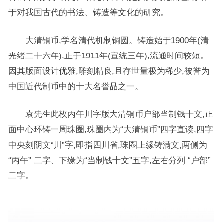
于对我国古代的书法、铸造等文化的研究。
大清铜币,学名清代机制铜圆。铸造始于1900年(清
光绪二十六年),止于1911年(宣统三年),流通时间较短。
因其版面设计优雅,雕刻精良,且存世量极为稀少,被誉为
中国近代制币中的十大名誉品之一。
袁先生此枚丙午川字版大清铜币户部当制钱十文,正
面中心环铸一周珠圈,珠圈内为“大清铜币”四字直读,四字
中央刻阴文“川”字,即指四川省,珠圈上缘铸满文,两侧为
“丙午” 二字、下缘为“当制钱十文”五字,左右分列 “户部”
二字。