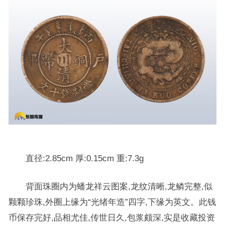
直径:2.85cm 厚:0.15cm 重:7.3g
背面珠圈内为蟠龙祥云图案,龙纹清晰,龙鳞完整,似
颗颗珍珠,外圈上缘为“光绪年造”四字,下缘为英文。此钱
币保存完好,品相尤佳,传世日久,包浆颇深,实是收藏投资