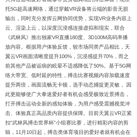
托5G超高速网络，通过穿戴VR设备将云端的影音无损
输出，同时充分发挥云网协同优势，实现VR业务内容上
云、渲染上云，以深度沉浸感连接虚拟和现实，联合
《武林风》推出独家VR直播180度、3D100M高码率播
放内容。根据用户体验反馈，较市场同类产品相比，天
翼云VR画面清晰度提升100%，沉浸感提升70%，而之
前其他产品被诟病的眩晕不适感降低了50%。基于5G网
络大带宽、低时延的特性，搏击比赛视频内容加载速度
提升两倍，画面流畅无卡顿，选手动态捕捉更灵敏， 因
此更能够使广大拳迷爱好者有机会感受极致近景搏击，
打开搏击运动全新的感知体验，为用户感受震撼视觉冲
击、体验真正高品质内容提供保障。目前天翼云VR正紧
扣“武林风搏击世界杯”小组赛比赛，进行精彩内容的剪
辑，11月10日起，搏击类体育项目的爱好者就有机会在