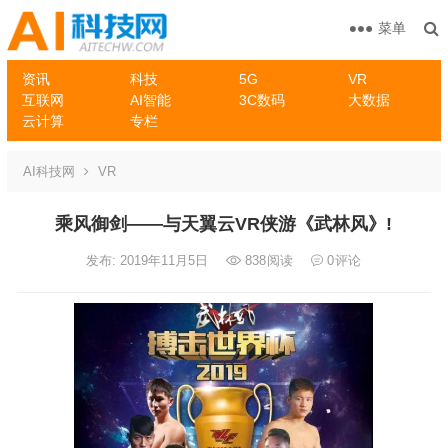
菜单
资讯
科技
5G
VR
互联网
AI智能
3C数码
大数据
云计算
专栏
AI科技网
VR
乘风御剑——与天翼云VR侠游《武林风》!
发布: 2019年11月5日
838
阅读
0
评论