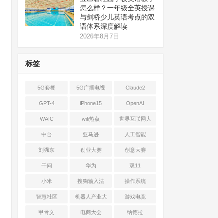
怎么样？一年级全英授课
与剑桥少儿英语考点的双
语体系深度解读
2026年8月7日
标签
5G套餐
5G广播电视
Claude2
GPT-4
iPhone15
OpenAI
WAIC
wifi热点
世界互联网大
会
中台
亚马逊
人工智能
刘强东
创业大赛
创意大赛
千问
华为
双11
小米
搜狗输入法
操作系统
智慧社区
机器人产业大
游戏电竞
会
甲骨文
电商大会
纳德拉