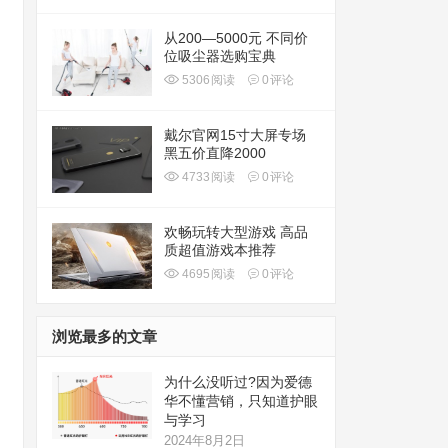
从200—5000元 不同价
位吸尘器选购宝典
5306
阅读
0
评论
戴尔官网15寸大屏专场
黑五价直降2000
4733
阅读
0
评论
欢畅玩转大型游戏 高品
质超值游戏本推荐
4695
阅读
0
评论
浏览最多的文章
为什么没听过?因为爱德
华不懂营销，只知道护眼
与学习
2024年8月2日