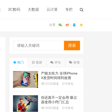
能
3C数码
大数据
云计算
专栏
搜索
热门
最新
评论
标签
产能太给力 全球iPhone
X发货时间得到改善
5133
阅读
0
评论
你还真不一定会用 吸尘
器使用小窍门汇总
5052
阅读
0
评论