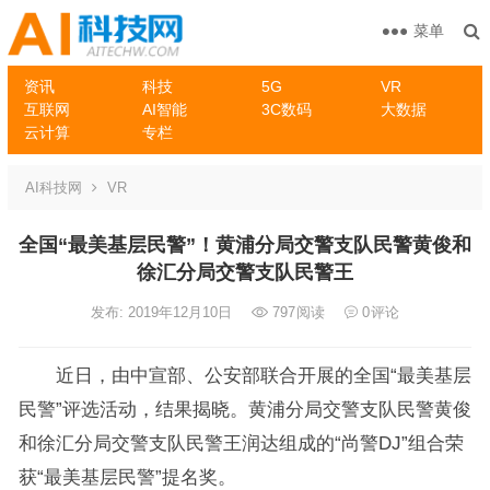
菜单
资讯
科技
5G
VR
互联网
AI智能
3C数码
大数据
云计算
专栏
AI科技网
VR
全国“最美基层民警”！黄浦分局交警支队民警黄俊和
徐汇分局交警支队民警王
发布: 2019年12月10日
797
阅读
0
评论
近日，由中宣部、公安部联合开展的全国“最美基层
民警”评选活动，结果揭晓。黄浦分局交警支队民警黄俊
和徐汇分局交警支队民警王润达组成的“尚警DJ”组合荣
获“最美基层民警”提名奖。