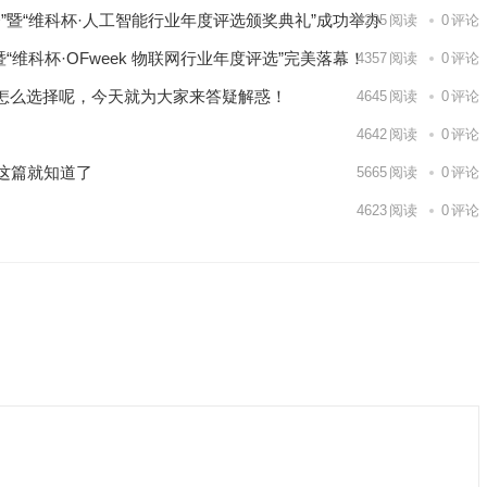
大会”暨“维科杯·人工智能行业年度评选颁奖典礼”成功举办
4295
阅读
0
评论
”暨“维科杯·OFweek 物联网行业年度评选”完美落幕！
4357
阅读
0
评论
怎么选择呢，今天就为大家来答疑解惑！
4645
阅读
0
评论
4642
阅读
0
评论
完这篇就知道了
5665
阅读
0
评论
4623
阅读
0
评论