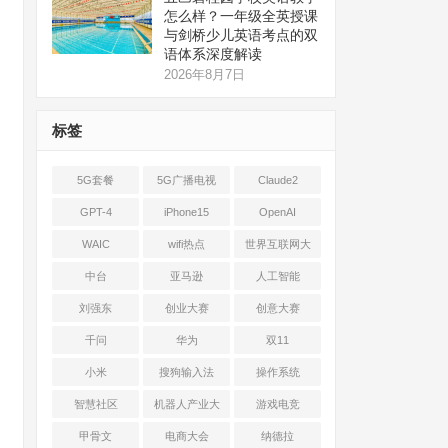
怎么样？一年级全英授课
与剑桥少儿英语考点的双
语体系深度解读
2026年8月7日
标签
5G套餐
5G广播电视
Claude2
GPT-4
iPhone15
OpenAI
WAIC
wifi热点
世界互联网大
会
中台
亚马逊
人工智能
刘强东
创业大赛
创意大赛
千问
华为
双11
小米
搜狗输入法
操作系统
智慧社区
机器人产业大
游戏电竞
会
甲骨文
电商大会
纳德拉