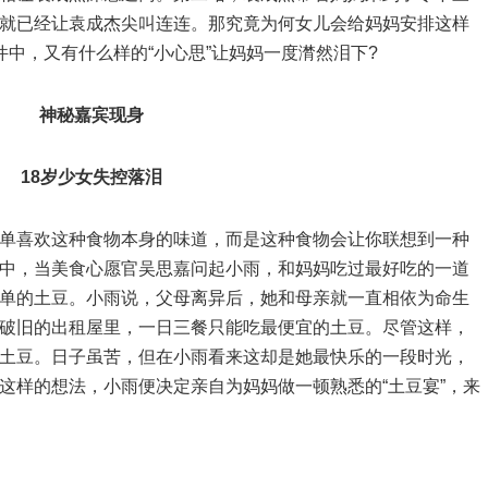
就已经让袁成杰尖叫连连。那究竟为何女儿会给妈妈安排这样
中，又有什么样的“小心思”让妈妈一度潸然泪下?
神秘嘉宾现身
18岁少女失控落泪
喜欢这种食物本身的味道，而是这种食物会让你联想到一种
中，当美食心愿官吴思嘉问起小雨，和妈妈吃过最好吃的一道
单的土豆。小雨说，父母离异后，她和母亲就一直相依为命生
破旧的出租屋里，一日三餐只能吃最便宜的土豆。尽管这样，
土豆。日子虽苦，但在小雨看来这却是她最快乐的一段时光，
这样的想法，小雨便决定亲自为妈妈做一顿熟悉的“土豆宴”，来