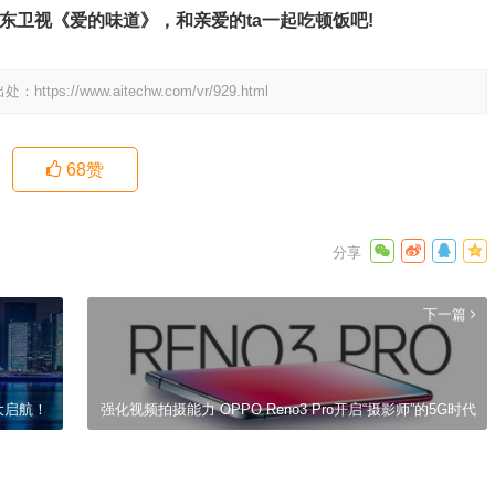
山东卫视《爱的味道》，和亲爱的ta一起吃顿饭吧!
出处：
https://www.aitechw.com/vr/929.html
68
赞
下一篇
大启航！
强化视频拍摄能力 OPPO Reno3 Pro开启“摄影师”的5G时代