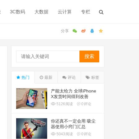
能
3C数码
大数据
云计算
专栏
搜索
热门
最新
评论
标签
产能太给力 全球iPhone
X发货时间得到改善
5126
阅读
0
评论
你还真不一定会用 吸尘
器使用小窍门汇总
5043
阅读
0
评论