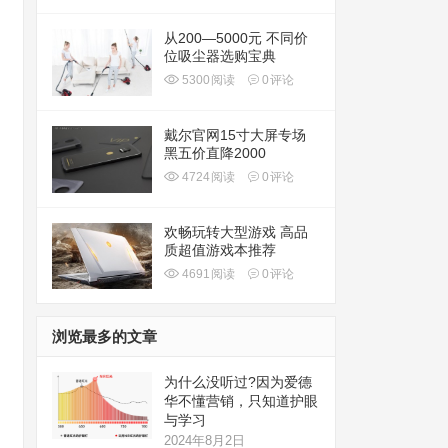
从200—5000元 不同价
位吸尘器选购宝典
5300
阅读
0
评论
戴尔官网15寸大屏专场
黑五价直降2000
4724
阅读
0
评论
欢畅玩转大型游戏 高品
质超值游戏本推荐
4691
阅读
0
评论
浏览最多的文章
为什么没听过?因为爱德
华不懂营销，只知道护眼
与学习
2024年8月2日