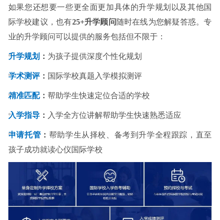
如果您还想要一些更全面更加具体的升学规划以及其他国
际学校建议，也有
25+升学顾问
随时在线为您解疑答惑。专
业的升学顾问可以提供的服务包括但不限于：
升学规划
：
为孩子提供深度个性化规划
学术测评
：
国际学校真题入学模拟测评
精准匹配
：
帮助学生快速定位合适的学校
入学指导
：
入学全方位讲解帮助学生快速熟悉适应
申请托管
：
帮助学生从择校、备考到升学全程跟踪，直至
孩子成功就读心仪国际学校