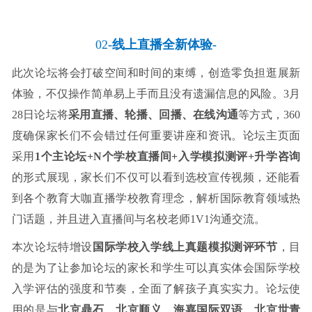
02
-线上直播全新体验-
此次论坛将会打破空间和时间的束缚，创造零负担逛展新
体验，不仅操作简单易上手而且没有遗漏信息的风险。3月
28日论坛将
采用直播、轮播、回播、在线沟通
等方式，360
度确保家长们不会错过任何重要讲座和资讯。论坛主页面
采用
1个主论坛+N个学校直播间+入学模拟测评+升学咨询
的形式展现，家长们不仅可以看到选校宣传视频，还能看
到各个教育大咖直播学校教育理念，解析国际教育领域热
门话题，并且进入直播间与名校老师1V1沟通交流。
本次论坛特增设
国际学校入学线上真题模拟测评环节
，目
的是为了让参加论坛的家长和学生可以真实体会国际学校
入学评估的强度和节奏，全面了解孩子真实实力。论坛使
用的是与
北京鼎石、北京顺义、海嘉国际双语、北京世青