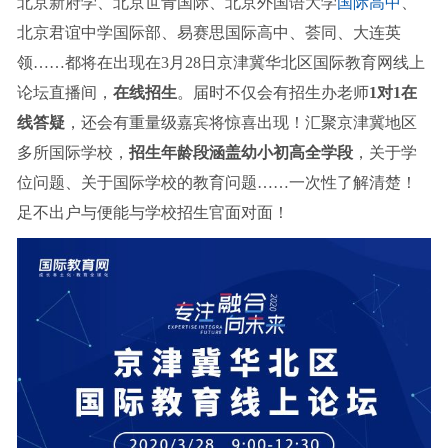
北京新府学、北京世青国际、北京外国语大学
国际高中
、
北京君谊中学国际部、易赛思国际高中、荟同、大连英
领……都将在出现在3月28日京津冀华北区国际教育网线上
论坛直播间，
在线招生
。届时不仅会有招生办老师
1对1在
线答疑
，还会有重量级嘉宾将惊喜出现！汇聚京津冀地区
多所国际学校，
招生年龄段涵盖幼小初高全学段
，关于学
位问题、关于国际学校的教育问题……一次性了解清楚！
足不出户与便能与学校招生官面对面！