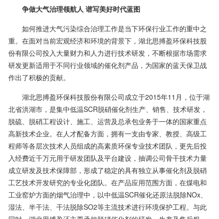
争做大气治理领航人 谱写美好时代蓝图
如何推进大气污染综合治理工作是当下环保行业工作的重中之
重。在面对当前宏观经济和环境的背景下，湖北思搏盈环保科技股
份有限公司投入大量财力和人力进行技术研发，不断根据市场需求
研发更新适用于不同行业领域的催化剂产品，为国家的蓝天保卫战
作出了积极的贡献。
湖北思搏盈环保科技股份有限公司成立于2015年11月，位于湖
北省洪湖市，是集中低温SCR脱硝催化剂生产、销售、技术研发，
脱硫、脱硝工程设计、施工、运营及总承包业务于一体的国家重点
高新技术企业。在人才配备方面，拥有一支由专家、教授、高级工
程师等各层次技术人员组成的高素质环保专业技术团队，更先后投
入经费近千万元用于研发团队及平台建设，抽调公司骨干技术力量
成立研发及技术保障部，形成了稳定的具有独立从事催化剂及脱硝
工艺技术开发研究的专业化团队。在产品应用范围方面，在煤电和
工业窑炉方面的烟气治理中，以中低温SCR催化还原法脱除NOx、
湿法、半干法、干法脱除SO2等主流技术进行环境保护工程。与此
同时，湖北思搏盈还主要承担脱硝催化剂的研发、生产及售后服