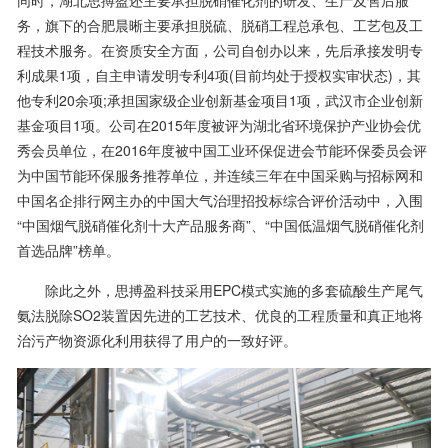
务，旗下的合肥晨晰主要承担脱硫、脱硝工程总承包、工艺包及工
程技术服务。在资质安全方面，公司自创办以来，先后承接发明专
利成果1项，自主申请发明专利4项(目前均处于授权实审状态)，其
他专利20余项;承担国家级企业创新基金项目1项，武汉市企业创新
基金项目1项。公司在2015年度被评为湖北省环境保护产业协会优
秀会员单位，在2016年度被中国工业环保促进会节能环保委员会评
为中国节能环保服务推荐单位，并连续三年在中国采购与招标网和
中国名企排行网主办的中国大气治理招投标综合评价活动中，入围
“中国烟气脱硝催化剂十大产品服务商”、“中国低温烟气脱硝催化剂
首选品牌”榜单。
除此之外，思搏盈科技采用EPC模式实施的多套硫酸生产尾气
氨法脱除SO2装置因先进的工艺技术、优良的工程质量和真正地将
治污产物资源化利用获得了用户的一致好评。