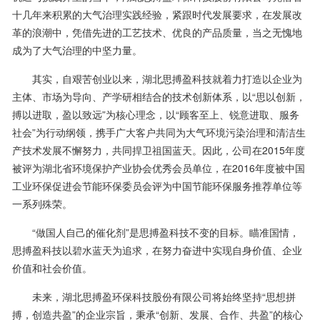
十几年来积累的大气治理实践经验，紧跟时代发展要求，在发展改
革的浪潮中，凭借先进的工艺技术、优良的产品质量，当之无愧地
成为了大气治理的中坚力量。
其实，自艰苦创业以来，湖北思搏盈科技就着力打造以企业为
主体、市场为导向、产学研相结合的技术创新体系，以“思以创新，
搏以进取，盈以致远”为核心理念，以“顾客至上、锐意进取、服务
社会”为行动纲领，携手广大客户共同为大气环境污染治理和清洁生
产技术发展不懈努力，共同捍卫祖国蓝天。因此，公司在2015年度
被评为湖北省环境保护产业协会优秀会员单位，在2016年度被中国
工业环保促进会节能环保委员会评为中国节能环保服务推荐单位等
一系列殊荣。
“做国人自己的催化剂”是思搏盈科技不变的目标。瞄准国情，
思搏盈科技以碧水蓝天为追求，在努力奋进中实现自身价值、企业
价值和社会价值。
未来，湖北思搏盈环保科技股份有限公司将始终坚持“思想拼
搏，创造共盈”的企业宗旨，秉承“创新、发展、合作、共盈”的核心