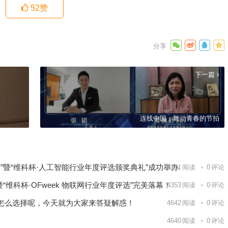
52
赞
下一篇
连线中国：舞动青春的节拍
大会”暨“维科杯·人工智能行业年度评选颁奖典礼”成功举办
4291
阅读
0
评论
”暨“维科杯·OFweek 物联网行业年度评选”完美落幕！
4353
阅读
0
评论
怎么选择呢，今天就为大家来答疑解惑！
4642
阅读
0
评论
4640
阅读
0
评论