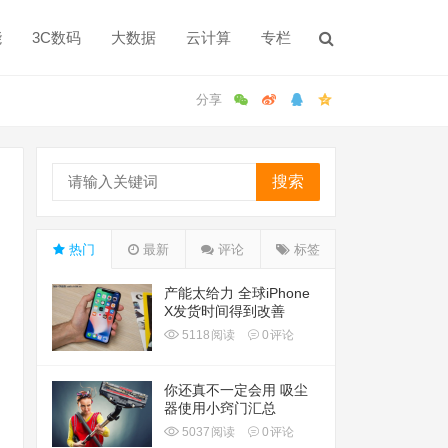
能
3C数码
大数据
云计算
专栏
搜索
热门
最新
评论
标签
产能太给力 全球iPhone
X发货时间得到改善
5118
阅读
0
评论
你还真不一定会用 吸尘
器使用小窍门汇总
5037
阅读
0
评论