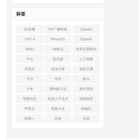
标签
5G套餐
5G广播电视
Claude2
GPT-4
iPhone15
OpenAI
WAIC
wifi热点
世界互联网大
会
中台
亚马逊
人工智能
刘强东
创业大赛
创意大赛
千问
华为
双11
小米
搜狗输入法
操作系统
智慧社区
机器人产业大
游戏电竞
会
甲骨文
电商大会
纳德拉
联网＋
谷歌
迅雷