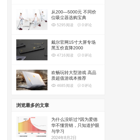
从200—5000元 不同价
位吸尘器选购宝典
5295
阅读
0
评论
戴尔官网15寸大屏专场
黑五价直降2000
4716
阅读
0
评论
欢畅玩转大型游戏 高品
质超值游戏本推荐
4685
阅读
0
评论
浏览最多的文章
为什么没听过?因为爱德
华不懂营销，只知道护眼
与学习
2024年8月2日