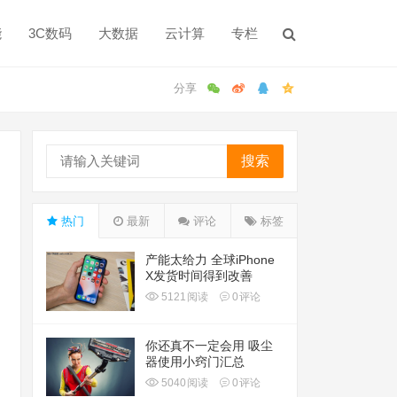
能
3C数码
大数据
云计算
专栏
搜索
热门
最新
评论
标签
产能太给力 全球iPhone
X发货时间得到改善
5121
阅读
0
评论
你还真不一定会用 吸尘
器使用小窍门汇总
5040
阅读
0
评论