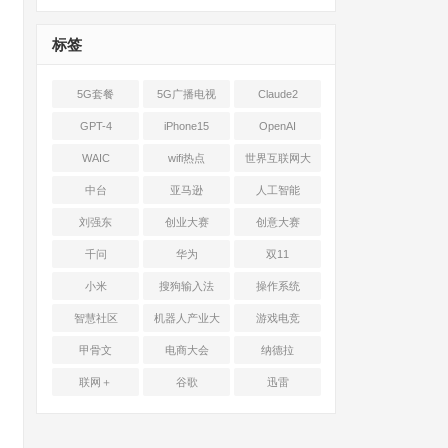
标签
5G套餐
5G广播电视
Claude2
GPT-4
iPhone15
OpenAI
WAIC
wifi热点
世界互联网大
会
中台
亚马逊
人工智能
刘强东
创业大赛
创意大赛
千问
华为
双11
小米
搜狗输入法
操作系统
智慧社区
机器人产业大
游戏电竞
会
甲骨文
电商大会
纳德拉
联网＋
谷歌
迅雷