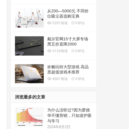
从200—5000元 不同价
位吸尘器选购宝典
5297
阅读
0
评论
戴尔官网15寸大屏专场
黑五价直降2000
4718
阅读
0
评论
欢畅玩转大型游戏 高品
质超值游戏本推荐
4687
阅读
0
评论
浏览最多的文章
为什么没听过?因为爱德
华不懂营销，只知道护眼
与学习
2024年8月2日