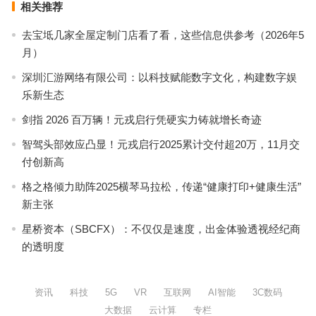
相关推荐
去宝坻几家全屋定制门店看了看，这些信息供参考（2026年5
月）
深圳汇游网络有限公司：以科技赋能数字文化，构建数字娱
乐新生态
剑指 2026 百万辆！元戎启行凭硬实力铸就增长奇迹
智驾头部效应凸显！元戎启行2025累计交付超20万，11月交
付创新高
格之格倾力助阵2025横琴马拉松，传递“健康打印+健康生活”
新主张
星桥资本（SBCFX）：不仅仅是速度，出金体验透视经纪商
的透明度
资讯
科技
5G
VR
互联网
AI智能
3C数码
大数据
云计算
专栏