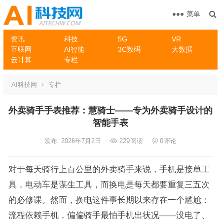
菜单
资讯
科技
5G
VR
互联网
AI智能
3C数码
大数据
云计算
专栏
AI科技网
专栏
外卖骑手手表推荐：慧骑士——专为外卖骑手设计的
智能手表
发布: 2026年7月2日
229
阅读
0
评论
对于每天骑行上百公里的外卖骑手来说，手机是接单工
具，电动车是谋生工具，而换电是每天都要重复三五次
的必修课。然而，换电这件事长期以来存在一个尴尬：
流程依赖手机，偏偏骑手最怕手机出状况——没电了、