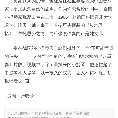
突如其来的疫情，也让居住在世界各地的中国音乐
家，更加思念自己的故乡。作为许忠曾经的同学，旅德
小提琴家张缨出生在上海，1986年赴德国科隆音乐大学
求学。昨天，她带来了一首柴可夫斯基的《故地回
忆》，寄托思乡之情，而给张缨伴奏的正是她女儿。
身在德国的小提琴家宁峰则挑战了一个“不可能完成
的任务”——一人分饰8个角色，演绎门德尔松的《八重
奏》片段。视频中，除了最擅长的小提琴，他还拉起了
中提琴和大提琴，以一抵八的实力，让人不得不服。晨
报记者 殷 茵
[
责编：张晓荣
]
本文来自网络，不代表AI科技网立场，转载请注明出处：