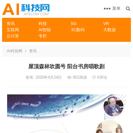
菜单
资讯
科技
5G
VR
互联网
AI智能
3C数码
大数据
云计算
专栏
AI科技网
资讯
屋顶森林吹圆号 阳台书房唱歌剧
发布: 2020年4月24日
952
阅读
0
评论