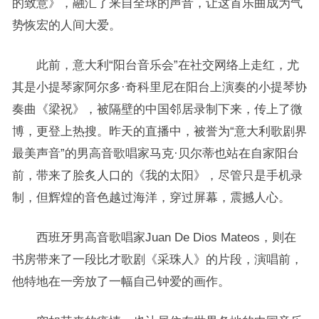
的致意》，融汇了来自全球的声音，让这首乐曲成为气
势恢宏的人间大爱。
此前，意大利“阳台音乐会”在社交网络上走红，尤
其是小提琴家阿尔多·奇科里尼在阳台上演奏的小提琴协
奏曲《梁祝》，被隔壁的中国邻居录制下来，传上了微
博，更登上热搜。昨天的直播中，被誉为“意大利歌剧界
最美声音”的男高音歌唱家马克·贝尔蒂也站在自家阳台
前，带来了脍炙人口的《我的太阳》，尽管只是手机录
制，但辉煌的音色越过海洋，穿过屏幕，震撼人心。
西班牙男高音歌唱家Juan De Dios Mateos，则在
书房带来了一段比才歌剧《采珠人》的片段，演唱前，
他特地在一旁放了一幅自己钟爱的画作。