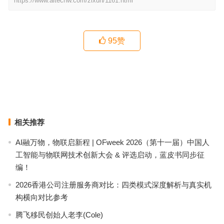
https://www.aitechw.com/zixun/1161.html
95
赞
文艺战疫，记录下这座城市的坚强与希望
明星复工遭围堵 疫情期聚众接机是“招黑”
上一篇
下一篇
相关推荐
AI融万物，物联启新程 | OFweek 2026（第十一届）中国人
工智能与物联网技术创新大会 & 评选启动，蓝皮书同步征
编！
2026香港公司注册服务商对比：四类模式深度解析与真实机
构横向对比参考
腾飞移民创始人老李(Cole)