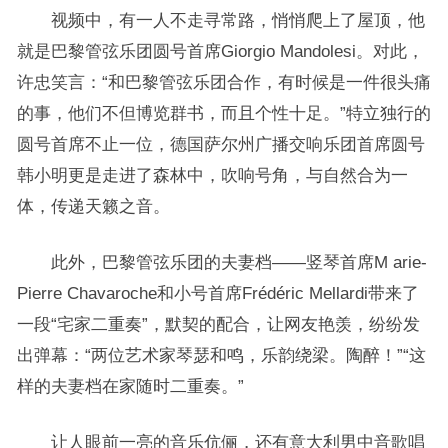
视频中，有一人不走寻常路，悄悄爬上了屋顶，他
就是巴黎管弦乐团圆号首席Giorgio Mandolesi。对此，
许忠笑言：“和巴黎管弦乐团合作，有时候是一件很头痛
的事，他们不但博览群书，而且个性十足。”特立独行的
圆号首席不止一位，德国萨尔州广播交响乐团首席圆号
韩小明更是走进了森林中，吹响号角，与自然合为一
体，传递天籁之音。
此外，巴黎管弦乐团的夫妻档——竖琴首席M arie-
Pierre Chavaroche和小号首席Frédéric Mellardi带来了
一段“宅家二重奏”，默契的配合，让网友艳羡，纷纷发
出弹幕：“两位艺术家琴瑟和鸣，乐韵绕梁。陶醉！”“这
样的夫妻档在家随时二重奏。”
让人眼前一亮的音乐伉俪，还有意大利男中音歌唱